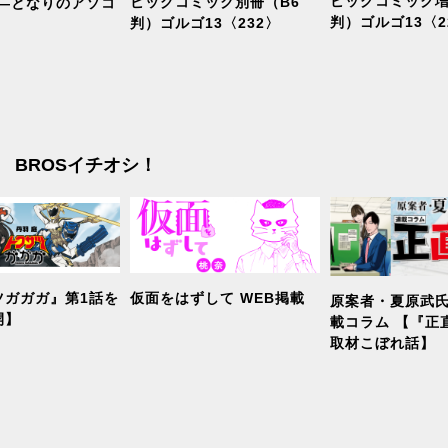
ビッグコミック増
ビッグコミック別冊（B6
室―となりのアソコ
判）ゴルゴ13〈2
判）ゴルゴ13〈232〉
BROSイチオシ！
ツガガガ』第1話を
仮面をはずして WEB掲載
原案者・夏原武氏
開】
載コラム 【『正
取材こぼれ話】