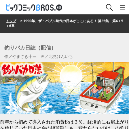
トップ
> 1990年、ザ・バブル時代の日本がここにある！ 第25集 第4＋5
＋6章
釣りバカ日誌（配信）
作／やまさき十三 画／北見けんいち
前年から初めて導入された消費税は３％。経済的に右肩上がり
を信じていた日本社会の絶頂期にも、変わらないのはこの釣り