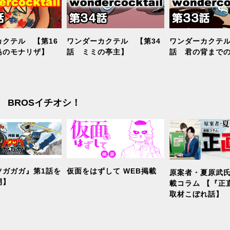
クテル 【第16
ワンダーカクテル 【第34
ワンダーカクテル
島のモナリザ】
話 ミミの亭主】
話 君の背まで
BROSイチオシ！
ツガガガ』第1話を
仮面をはずして WEB掲載
原案者・夏原武氏
開】
載コラム 【『正
取材こぼれ話】