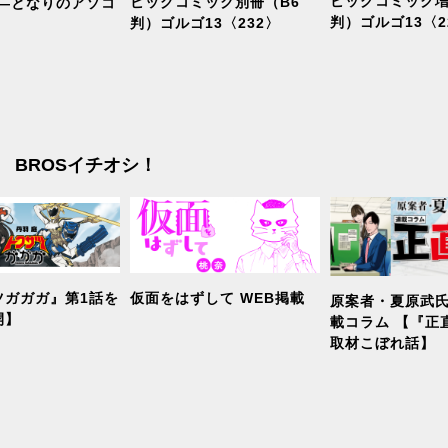
ビッグコミック増
ビッグコミック別冊（B6
室―となりのアソコ
判）ゴルゴ13〈2
判）ゴルゴ13〈232〉
BROSイチオシ！
ツガガガ』第1話を
仮面をはずして WEB掲載
原案者・夏原武氏
開】
載コラム 【『正
取材こぼれ話】