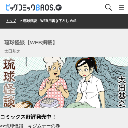
トップ
> 琉球怪談 WEB用書き下ろし Vol3
琉球怪談【WEB掲載】
太田基之
コミックス好評発売中！
>>琉球怪談 キジムナーの巻