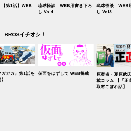
【第1話】WEB
琉球怪談 WEB用書き下ろ
琉球怪談 WEB
し Vol4
し Vol3
BROSイチオシ！
ツガガガ』第1話を
仮面をはずして WEB掲載
原案者・夏原武氏
開】
載コラム 【『正
取材こぼれ話】