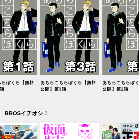
ちらぼくら【無料
あちらこちらぼくら【無料
あちらこちらぼ
話
公開】第3話
公開】第2話
BROSイチオシ！