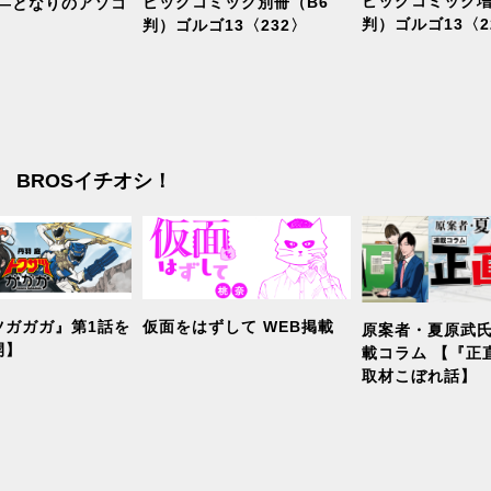
ビッグコミック増
ビッグコミック別冊（B6
室―となりのアソコ
判）ゴルゴ13〈2
判）ゴルゴ13〈232〉
BROSイチオシ！
ツガガガ』第1話を
仮面をはずして WEB掲載
原案者・夏原武氏
開】
載コラム 【『正
取材こぼれ話】