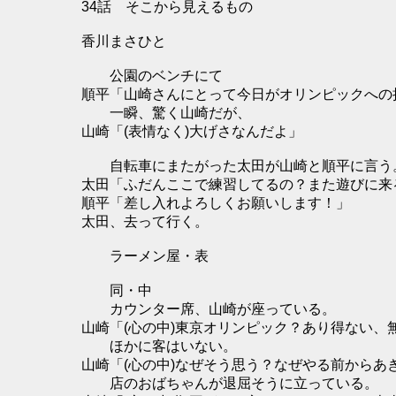
34話 そこから見えるもの
香川まさひと
公園のベンチにて
順平「山崎さんにとって今日がオリンピックへの
一瞬、驚く山崎だが、
山崎「(表情なく)大げさなんだよ」
自転車にまたがった太田が山崎と順平に言う
太田「ふだんここで練習してるの？また遊びに来
順平「差し入れよろしくお願いします！」
太田、去って行く。
ラーメン屋・表
同・中
カウンター席、山崎が座っている。
山崎「(心の中)東京オリンピック？あり得ない、
ほかに客はいない。
山崎「(心の中)なぜそう思う？なぜやる前からあ
店のおばちゃんが退屈そうに立っている。