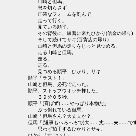
山崎と但馬、
息を切らさず
正確なフォームを刻んで
走って行く。
見ている順平。
その背後に、練習に来たひかり(信金の帰り)
そして続けてサキ(百貨店の帰り)
山崎と但馬の走りをじっと見つめる。
走る山崎と但馬。
走る。
走る。
見つめる順平、ひかり、サキ
順平「ラスト！」
山崎と但馬、必死で走った。
順平、ストップウオッチ押した。
３９分０５秒。
順平「(喜ばず)……やっぱり本物だ」
ぶっ倒れている但馬。
山崎「但馬さん？大丈夫か？」
但馬「(返事もへろへろで)大……丈……夫……で
思わず拍手するひかりとサキ。
ひかり「すごい！」