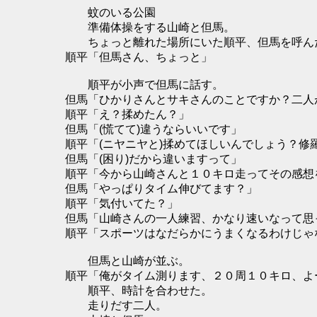
蚊のいる公園
準備体操をする山崎と但馬。
ちょっと離れた場所にいた順平、但馬を呼ん
順平「但馬さん、ちょっと」
順平が小声で但馬に話す。
但馬「ひかりさんとサキさんのことですか？二人
順平「え？揉めたん？」
但馬「(慌てて)違うならいいです」
順平「(ニヤニヤと)揉めてほしいんでしょう？修
但馬「(困り)だから違いますって」
順平「今から山崎さんと１０キロ走ってその感想
但馬「やっぱりタイム伸びてます？」
順平「気付いてた？」
但馬「山崎さんの一人練習、かなり速いなって思
順平「スポーツはなだらかにうまくなるわけじゃ
但馬と山崎が並ぶ。
順平「俺がタイム測ります、２０周１０キロ、よ
順平、時計を合わせた。
走りだす二人。