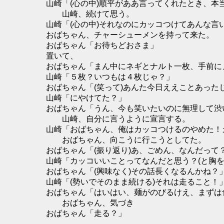
山崎「(心の中)順平がああ言ってくれたとき、本
山崎、続けて思う。
山崎「(心の中)それなのにカッコつけてあんな言
おばちゃん、チャーシューメンを持って来た。
おばちゃん「お待ちどおさま」
置いて、
おばちゃん「まん中にネギとナルト一枚、手前に
山崎「５枚？いつもは４枚じゃ？」
おばちゃん「(笑って)あんた今日ええことあっ
山崎「にやけてた？」
おばちゃん「うん、今も笑いたいのに無理して渋
山崎、自分に言うように宣言する。
山崎「おばちゃん、俺はカッコつけるのやめた！
おばちゃん、向こうに行こうとしてた。
おばちゃん「(振り返り)あ、ごめん、なんだって
山崎「カッコいいことってなんだと思う？(と胸を
おばちゃん「(興味なく)その話長くなるんかね？
山崎「(勢いでそのまま続ける)それは走ること！
おばちゃん「はいはい、麺がのびるけえ、まずは
おばちゃん、気づき
おばちゃん「走る？」