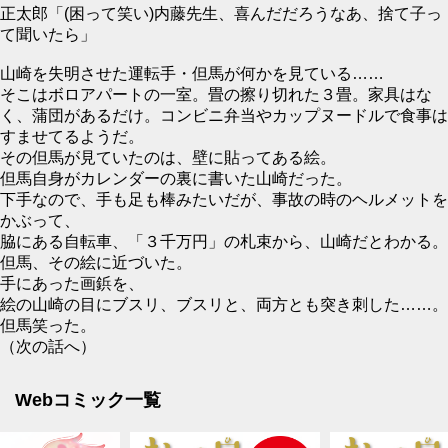
正太郎「(困って笑い)内藤先生、喜んだだろうなあ、捨て子っ
て聞いたら」
山崎を失明させた運転手・但馬が何かを見ている……
そこはボロアパートの一室。畳の擦り切れた３畳。家具はな
く、蒲団があるだけ。コンビニ弁当やカップヌードルで食事は
すませてるようだ。
その但馬が見ていたのは、壁に貼ってある絵。
但馬自身がカレンダーの裏に書いた山崎だった。
下手なので、手も足も棒みたいだが、事故の時のヘルメットを
かぶって、
脇にある自転車、「３千万円」の札束から、山崎だとわかる。
但馬、その絵に近づいた。
手にあった画鋲を、
絵の山崎の目にブスリ、ブスリと、両方とも突き刺した……。
但馬笑った。
（次の話へ）
Webコミック一覧