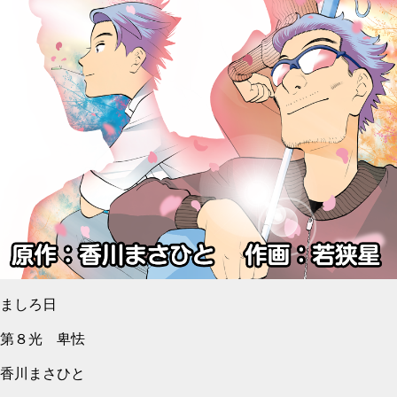
ましろ日
第８光 卑怯
香川まさひと