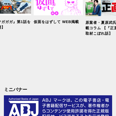
ツガガガ』第1話を
仮面をはずして WEB掲載
原案者・夏原武氏
開】
載コラム 【『正
取材こぼれ話】
ミニバナー