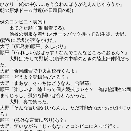
ひかり「(心の中)……もう会わんほうがええんじゃろうか」
朝の原爆ドーム付近(※日曜日の朝)
例のコンビニ・表(朝)
出てきた順平(制服着てる)。
他校の制服を着た(スポーツバック持ってる)生徒、大野、
(背後に野坂)が声をかけた。
大野「(広島弁)順平、久しぶり」
順平「(うれしい)おはっす！なんでこんなところにおるん？」
大野は(そして野坂も)順平の中学のときの陸上部仲間だっ
た。
大野「合同練習で中央高校行くんよ」
順平「どうよ？記録伸びとる？」
大野「まあな、そっちはどうなん、合唱部」
順平「楽しいよ、陸上って個人競技じゃろ？ 俺は協調性の固
まりじゃし、孤独な闘いは合わんかった」
大野、鼻で笑った。
大野「そんな言い訳はいらんよ、ただ才能がなかっただけじゃ
ろ」
順平「(意外な言葉に怒り)あ？」
大野、笑いながら「じゃあな」とコンビニに入って行く。