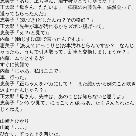
恵美子「あら、正ちゃん、潮干狩りどうじゃった？」
正太郎「母さん、ただいま」「病院の内藤先生、偶然会って、
送ってもらったんだ」
恵美子「(気づき)どしたんね？その格好？」
正太郎「先生が車が汚れるからズボン脱げって」
恵美子「え？(と見て)」
内藤「(動じず)冗談で言ったんですよ」
恵美子「(あえてにっこりと)お車汚れとらんですか？ なんじ
ゃったら、うちで引き取って、新車と交換しましょうか？」
内藤、ムッとするが
すぐに笑顔で
内藤「じゃあ、私はここで」
車、行った。
恵美子「正ちゃんをバカにして！ また誰かから例のこと吹き
込まれたんじゃろ？」
正太郎「母さん、先生は、あのことは知らないと思うよ」
恵美子「(バケツ見て、にっこりと)あらあ、たくさんとれたん
じゃねえ」
山崎とひかり
山崎「……」
ひかり、すっと下を向いた。