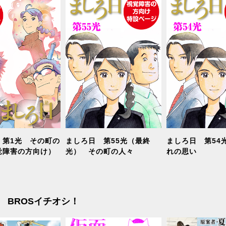
 第1光 その町の
ましろ日 第55光（最終
ましろ日 第54
覚障害の方向け）
光） その町の人々
れの思い
BROSイチオシ！