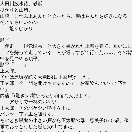
大田川放水路。砂浜。
ひかりと山崎。
山崎「これ以上あんたと会ったら、俺はあんたを好きになる、
それでもいいのか？」
驚くひかり。
順平。
「伴走」「視覚障害」と大きく書かれた上着を着て、互いにロ
ープを持って走っている二人が通りすぎて行った……。その背
中を見つめる順平。
順平「……」
正太郎。
それは黒塀が続く大豪邸(日本家屋)だった。
正太郎「今、門を開けさせますので、お茶飲んでいって下さ
い」
内藤「(驚き)お前いったい何者なんだよ？」
アサリで一杯のバケツ。
正太郎、そのバケツと熊手を手に
パンツ一丁で車を降りる。
そのとき黒塀の小さい戸から正太郎の母、恵美子(５０歳、優
雅でおっとりした感じ)が出てきた。