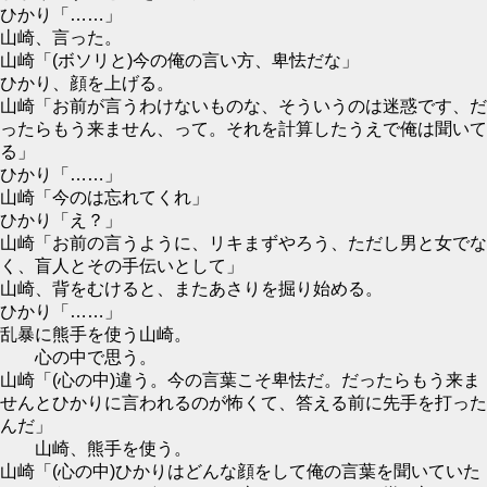
ひかり「……」
山崎、言った。
山崎「(ボソリと)今の俺の言い方、卑怯だな」
ひかり、顔を上げる。
山崎「お前が言うわけないものな、そういうのは迷惑です、だ
ったらもう来ません、って。それを計算したうえで俺は聞いて
る」
ひかり「……」
山崎「今のは忘れてくれ」
ひかり「え？」
山崎「お前の言うように、リキまずやろう、ただし男と女でな
く、盲人とその手伝いとして」
山崎、背をむけると、またあさりを掘り始める。
ひかり「……」
乱暴に熊手を使う山崎。
心の中で思う。
山崎「(心の中)違う。今の言葉こそ卑怯だ。だったらもう来ま
せんとひかりに言われるのが怖くて、答える前に先手を打った
んだ」
山崎、熊手を使う。
山崎「(心の中)ひかりはどんな顔をして俺の言葉を聞いていた