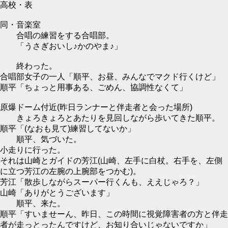
高校・表
同・音楽室
合唱の練習をする合唱部。
「うさぎおいし♪かのやま♪」
終わった。
合唱部女子の一人「順平、お昼、みんなでマクド行くけど」
順平「ちょっと用事ある、ごめん、協調性なくて」
原爆ドーム付近(昨日ランナーと伴走者と会った場所)
きょろきょろとあたりを見回しながら歩いてきた順平。
順平「(なおも見て)練習してないか」
順平、気づいた。
小走りに行った。
それは山崎とガイドの芳江(山崎、左手に白杖。右手を、左側
に立つ芳江の左腕の上腕部をつかむ)。
芳江「散歩しながらスーパー行くんも、ええじゃろ？」
山崎「ありがとうございます」
順平、来た。
順平「すいませーん、昨日、この時間に視覚障害者の方と伴走
者が走っとったんですけど、お知り合いじゃないですか」