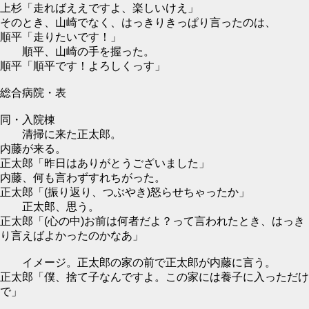
上杉「走ればええですよ、楽しいけえ」
そのとき、山崎でなく、はっきりきっぱり言ったのは、
順平「走りたいです！」
順平、山崎の手を握った。
順平「順平です！よろしくっす」
総合病院・表
同・入院棟
清掃に来た正太郎。
内藤が来る。
正太郎「昨日はありがとうございました」
内藤、何も言わずすれちがった。
正太郎「(振り返り、つぶやき)怒らせちゃったか」
正太郎、思う。
正太郎「(心の中)お前は何者だよ？って言われたとき、はっき
り言えばよかったのかなあ」
イメージ。正太郎の家の前で正太郎が内藤に言う。
正太郎「僕、捨て子なんですよ。この家には養子に入っただけ
で」