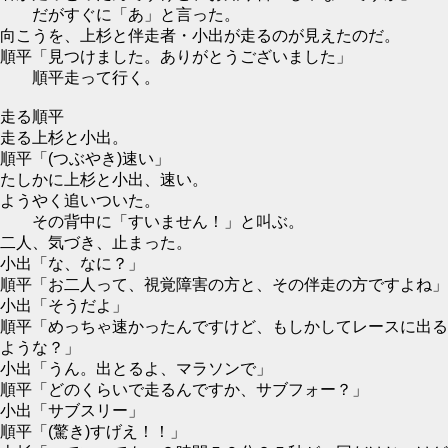
だがすぐに「あ」と言った。
向こうを、上杉と伴走者・小出が走るのが見えたのだ。
順平「見つけました。ありがとうございました」
順平走って行く。
走る順平
走る上杉と小出。
順平「(つぶやき)速い」
たしかに上杉と小出、速い。
ようやく追いついた。
その背中に「すいません！」と叫ぶ。
二人、気づき、止まった。
小出「な、なに？」
順平「お二人って、視覚障害の方と、その伴走の方ですよね」
小出「そうだよ」
順平「めっちゃ速かったんですけど、もしかしてレースに出る
ような？」
小出「うん。出とるよ、マラソンで」
順平「どのくらいで走るんですか、サブフォー？」
小出「サブスリー」
順平「(驚き)すげえ！！」