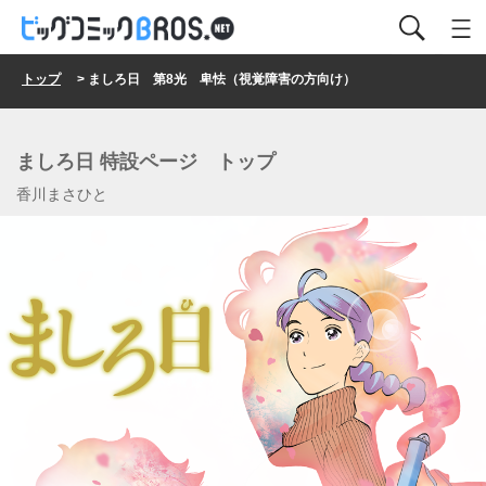
トップ
> ましろ日 第8光 卑怯（視覚障害の方向け）
ましろ日 特設ページ トップ
香川まさひと