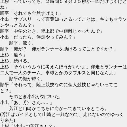
上杉「っていっても、２時間５９分２５秒が一回だけじゃけど
ね」
順平「それでも全然すげえ！」
小出「サブスリーって言葉知っとるってことは、キミもマラソ
ンやっとるん？」
順平「中学のとき、陸上部で中距離じゃったんで」
小出「だったら、伴走やってみん？」
順平、驚く。
順平「俺が？ 俺がランナーを助けるってことですか？」
上杉「違う」
上杉、続ける。
上杉「そういうふうに考えんほうがいいよ。伴走とランナーは
二人で一人のチーム。卓球とかのダブルスと同じなんよ」
順平の顔が輝く。
順平「それって、陸上競技なのに個人競技じゃないってこ
と？」
そのとき小出が気づいた。
小出「あ、芳江さん……」
芳江と山崎がこちらに向かってきているところ。
(芳江はガイドとして山崎と一緒なので、走れないのでゆっく
り来た)
上杉「(小出に)芳江さん？」