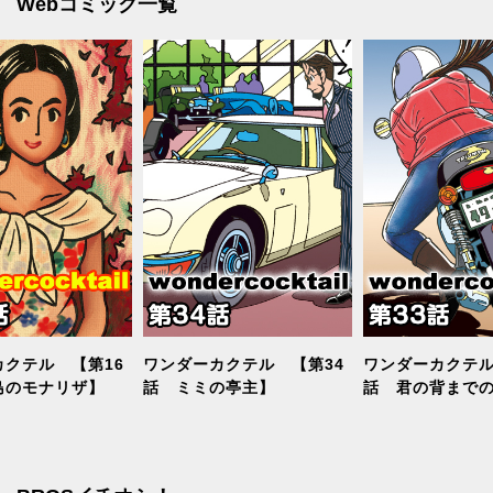
Webコミック一覧
クテル 【第16
ワンダーカクテル 【第34
ワンダーカクテル
島のモナリザ】
話 ミミの亭主】
話 君の背まで