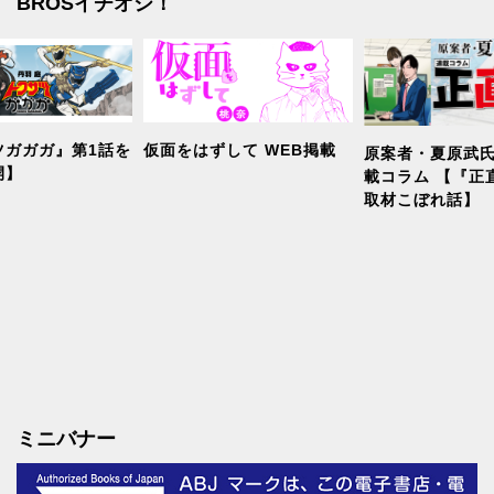
BROSイチオシ！
ツガガガ』第1話を
仮面をはずして WEB掲載
原案者・夏原武氏
開】
載コラム 【『正
取材こぼれ話】
ミニバナー