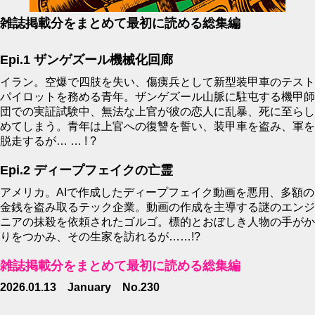
雑誌掲載分をまとめて最初に読める総集編
Epi.1 ザンゲズール機械化回廊
イラン。空爆で四肢を失い、傷痍兵として新型装甲車のテスト
パイロットを務める青年。ザンゲズール山脈に駐屯する機甲師
団での実証試験中、無法な上官が彼の恋人に乱暴、死に至らし
めてしまう。青年は上官への復讐を誓い、装甲車を盗み、軍を
脱走するが… … ! ?
Epi.2 ディープフェイクの亡霊
アメリカ。AIで作成したディープフェイク動画を悪用、多額の
金銭を盗み取るテック企業。動画の作成を主導する謎のエンジ
ニアの抹殺を依頼されたゴルゴ。標的とおぼしき人物の手がか
りをつかみ、その生家を訪れるが……!?
雑誌掲載分をまとめて最初に読める総集編
2026.01.13 January No.230