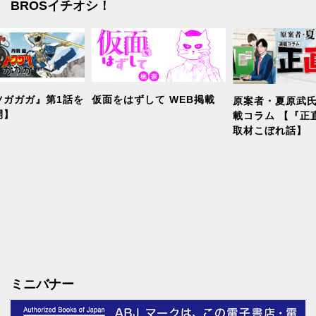
BROSイチオシ！
ツガガガ』第1話を
仮面をはずして WEB掲載
原案者・夏原武氏
開】
載コラム 【『正
取材こぼれ話】
ミニバナー