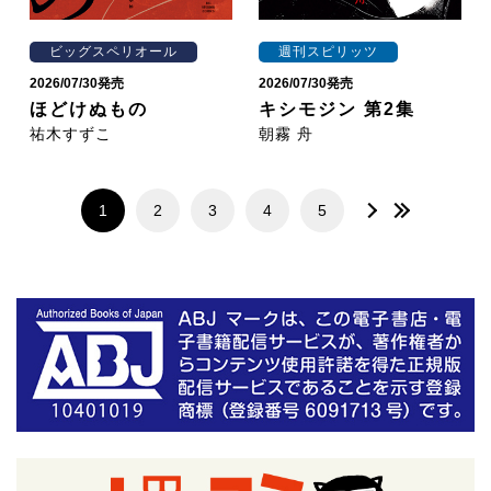
ビッグスペリオール
週刊スピリッツ
2026/07/30発売
2026/07/30発売
ほどけぬもの
キシモジン 第2集
祐木すずこ
朝霧 舟
1
2
3
4
5