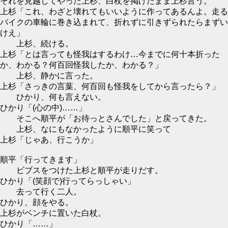
それを見越してやった上杉、白杖を掲げたまま上杉言う。
上杉「これ、わざと壊れてもいいように作ってあるんよ。走る
バイクの車輪に巻き込まれて、折れずに引きずられたらまずい
けえ」
上杉、続ける。
上杉「とは言っても怪我はするわけ…今までに何十本折った
か、わかる？何百回怪我したか、わかる？」
上杉、静かに言った。
上杉「さっきの言葉、何百回も怪我をしてから言ったら？」
ひかり、何も言えない。
ひかり「(心の中)……」
そこへ順平が「お待っとさんでした」と戻ってきた。
上杉、なにもなかったように順平に笑って
上杉「じゃあ、行こうか」
順平「行ってきます」
ビブスをつけた上杉と順平が走りだす。
ひかり「(笑顔で)行ってらっしゃい」
去って行く二人。
ひかり、顔をやる。
上杉がベンチに置いた白杖。
ひかり「……」