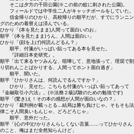
そこは夕方の千田公園(※この前の蚊に刺された公園)。
フィールドでは中学生二人がキャッチボールをしていた。
信金帰りのひかり、高校帰りの順平だが、すでにランニン
グのための着替えは済んでいる。
ひかり「(本を見たまま)人間って面白いのお」
順平「(本を見たまま)うん、人間は面白い」
ひかり「(顔を上げ)何読んどるん？」
順平、付箋がいっぱい貼ってある本を見せた。
『詳細日本史研究』。
順平「出て来るヤツみんな、喧嘩して、意地張って、理屈で割
り切れんことばかりする、人間ってホント面白過ぎ」
順平、聞いた。
順平「ひかりさんは、何読んでるんですか？」
ひかり、見せた。こちらも付箋がいっぱい貼ってあって
『金融取引小六法』。(※法務２級試験のための勉強です)
順平「(驚き)え！その本の感想が人間が面白いなの？」
ひかり「裁判例が載っとる…結局は勝ち負けじゃ。そもそも法
律こそ人間臭いもんじゃ、どろどろじゃ」
順平、意外だった。
順平「(心の中)ひかりさんらしくない言葉……ってひかりさん
のこと、俺はまだ全然知らんけど」