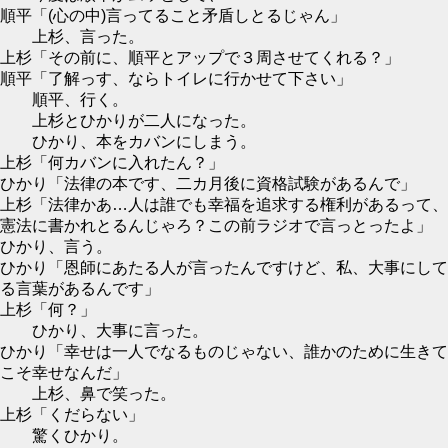
順平「(心の中)言ってること矛盾しとるじゃん」
上杉、言った。
上杉「その前に、順平とアップで３周させてくれる？」
順平「了解っす、ならトイレに行かせて下さい」
順平、行く。
上杉とひかりが二人になった。
ひかり、本をカバンにしまう。
上杉「何カバンに入れたん？」
ひかり「法律の本です、二カ月後に資格試験があるんで」
上杉「法律かあ…人は誰でも幸福を追求する権利があるって、
憲法に書かれとるんじゃろ？この前ラジオで言っとったよ」
ひかり、言う。
ひかり「恩師にあたる人が言ったんですけど、私、大事にして
る言葉があるんです」
上杉「何？」
ひかり、大事に言った。
ひかり「幸せは一人でなるものじゃない、誰かのために生きて
こそ幸せなんだ」
上杉、鼻で笑った。
上杉「くだらない」
驚くひかり。