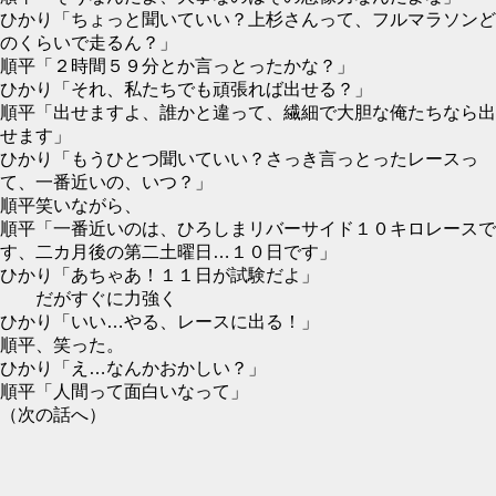
ひかり「ちょっと聞いていい？上杉さんって、フルマラソンど
のくらいで走るん？」
順平「２時間５９分とか言っとったかな？」
ひかり「それ、私たちでも頑張れば出せる？」
順平「出せますよ、誰かと違って、繊細で大胆な俺たちなら出
せます」
ひかり「もうひとつ聞いていい？さっき言っとったレースっ
て、一番近いの、いつ？」
順平笑いながら、
順平「一番近いのは、ひろしまリバーサイド１０キロレースで
す、二カ月後の第二土曜日…１０日です」
ひかり「あちゃあ！１１日が試験だよ」
だがすぐに力強く
ひかり「いい…やる、レースに出る！」
順平、笑った。
ひかり「え…なんかおかしい？」
順平「人間って面白いなって」
（次の話へ）