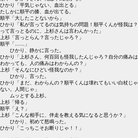
ひかり「平気じゃない、血出とる」
たしかに順平の膝、血が出てる。
順平「大したことないから」
ひかり「私が言ってるのは気持ちの問題！順平くんが怪我は？
って言っとるのに、上杉さんは言わんかった」
上杉「言っとらん？言ったじゃろ？」
順平「……」
ひかり、静かに言った。
ひかり「上杉さん、何百回も怪我したんじゃろ？自分の痛みは
わかっても、人の痛みはわからんの？」
上杉「そんなにひどい怪我なのか？」
ひかり、言った。
ひかり「まだ、わからんの？順平くんは壊れてもいい白杖じゃ
ない。人間じゃ」
ムッとする上杉。
上杉「帰る」
順平「え？」
上杉「こんな相手に、伴走を教える気になると思うか？」
ひかり、初めて怒鳴った。
ひかり「こっちこそお断りじゃ！！」