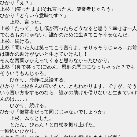
ひかり「え？」
上杉「(笑ったまま)それ言った人、健常者じゃろう」
ひかり「どういう意味です？」
上杉、言った。
上杉「だって、もし僕が言ったらどうなると思う？幸せは一人
でなるものじゃない、誰かのために生きてこそ幸せなんだ」
上杉、続ける。
上杉「聞いた人は笑ってこう言うよ。そりゃそうじゃろ…お前
は誰かの助けがないと生きていけんし！」
そんな言葉がかえってくると思わなかったひかり。
上杉「(鼻で笑って)ごめん、恩師の悪口になっちゃった？でも
そういうもんじゃろ」
ひかり、冷静に反論する。
ひかり「上杉さんの言いたいこともわかります。ですが、そう
いう言い方をするのなら、誰かの助けを借りないと生きていけ
んのは……」
ひかり、続ける。
ひかり「健常者だって同じじゃないでしょうか」
上杉、ムッとした。
とたん、びゅん！と白杖を振り上げた。
一瞬怖いひかり。