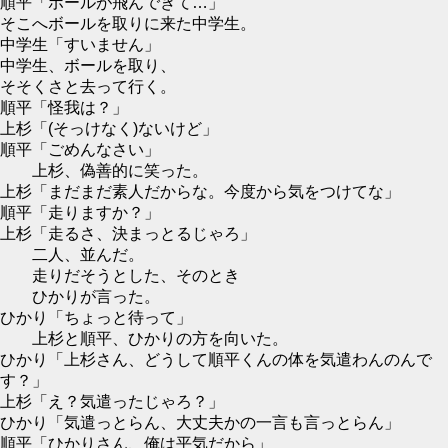
順平「ボールが飛んできて…」
そこへボールを取りに来た中学生。
中学生「すいません」
中学生、ボールを取り、
そそくさと去って行く。
順平「怪我は？」
上杉「(そっけなく)ないけど」
順平「ごめんなさい」
上杉、偽善的に笑った。
上杉「まだまだ素人だからな。今度から気をつけてな」
順平「走りますか？」
上杉「走るさ、決まっとるじゃろ」
二人、並んだ。
走りだそうとした、そのとき
ひかりが言った。
ひかり「ちょっと待って」
上杉と順平、ひかりの方を向いた。
ひかり「上杉さん、どうして順平くんの体を気遣わんのんで
す？」
上杉「え？気遣ったじゃろ？」
ひかり「気遣っとらん、大丈夫かの一言も言っとらん」
順平「ひかりさん、俺は平気だから」