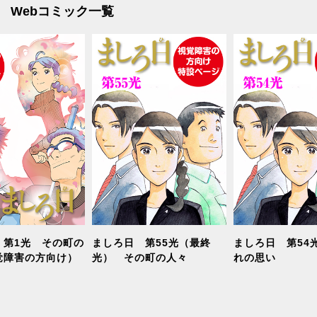
Webコミック一覧
 第1光 その町の
ましろ日 第55光（最終
ましろ日 第54
覚障害の方向け）
光） その町の人々
れの思い