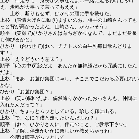
上杉「伴走って、身長が大事なんよ…一緒に走るわけじゃけ
え、歩幅が大事って言ってもええ」
上杉、断りもせず、ひかりの頭に手を載せた。
上杉「(表情大げさに動き)まずいのお、相手の山崎さんっても
っと背が高かったよね、山崎さん、かわいそう」
順平「(笑顔で)ひかりさんは育ちざかりなんで、まだまだ身長
も伸びるかと」
ひかり「(合わせて)はい、チチトスの白牛乳毎日飲んどりま
す！」
上杉「え？どういう意味？」
順平「(心の中)冗談だよ、あんたが無神経だから冗談にしたん
だよ」
上杉「まあ、お遊び集団じゃし、そこまでこだわる必要はない
かな」
ひかり「お遊び集団？」
上杉「(笑い)聞いたよ、偶然通りかかったおっさんも、仲間に
入れたんだって？」
ひかり、ちょっとムッとしている。珍しく顔に出る。
上杉「で、なに？僕と走りたいんだよね？」
順平「はい、ひかりさんに、伴走のこと、ご教示下さい」
上杉「了解…伴走がいかに楽しいか教えちゃうね」
今度は順平がムッとして、