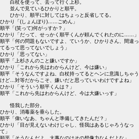
白杖を使って、去って行く上杉。
並んで見ているひかりと順平。
ひかり、順平に対してはちょっと反省してる。
ひかり「(しょんぼり)……ごめん」
順平「(笑って)何がっすか？」
ひかり「だって、せっかく順平くんが頼んでくれたのに……」
順平「何の問題もないですよ、ていうか、ひかりさん、間違っ
てるって思ってないでしょう」
ひかり「思ってない」
順平「上杉さんのこと嫌いですか」
ひかり「これから先はわからんけど、今は嫌い」
順平「そうなんですよね、白杖持ってるとヘンに意識しちゃう
けど…対等だからこそ、嫌いだと思っていいわけですよね」
ひかり「そういう順平くんは？」
順平「これから先はわからんけど、今は大嫌いっす」
怪我した部分。
ひかり、消毒薬を垂らした。
順平「偉いなあ、ちゃんと準備してきたんだ？」
ひかり「目が見えないわけじゃし、怪我はあるじゃろうなっ
て」
順平「そうなんだよ、大事なのはその想像力なんだよな」