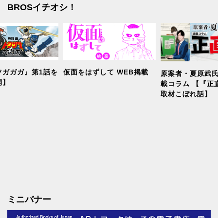
BROSイチオシ！
ツガガガ』第1話を
仮面をはずして WEB掲載
原案者・夏原武氏
開】
載コラム 【『正
取材こぼれ話】
ミニバナー