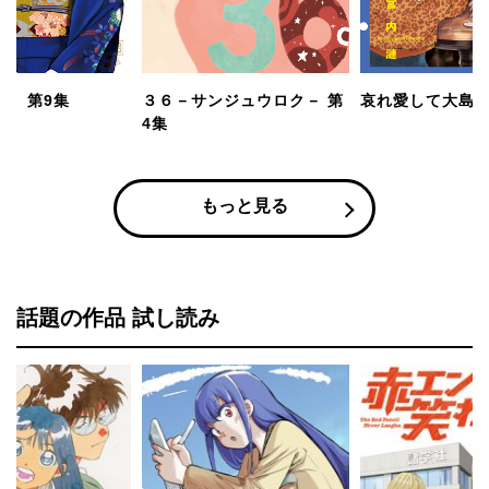
的 第9集
３６－サンジュウロク－ 第
哀れ愛して大島さ
4集
もっと見る
話題の作品 試し読み