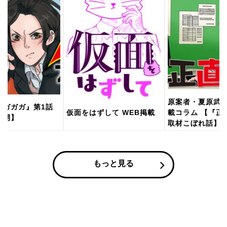
原案者・夏原武氏
ツガガガ』第1話
仮面をはずして WEB掲載
載コラム 【『正
公開】
取材こぼれ話】
もっと見る