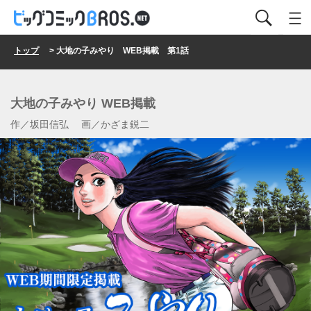
トップ
> 大地の子みやり WEB掲載 第1話
大地の子みやり WEB掲載
作／坂田信弘 画／かざま鋭二