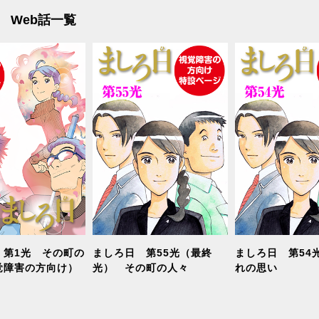
Web話一覧
 第1光 その町の
ましろ日 第55光（最終
ましろ日 第54
覚障害の方向け）
光） その町の人々
れの思い