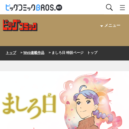
メニュー
トップ
>
Web連載作品
> ましろ日 特設ページ トップ