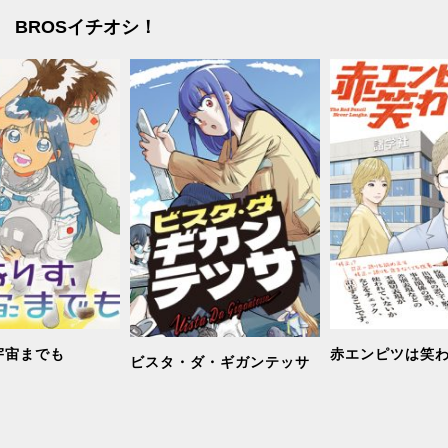
BROSイチオシ！
宙までも
赤エンピツは笑
ビスタ・ダ・ギガンテッサ