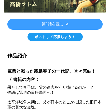
第1話を読む
ポストして応援しよう！
作品紹介
巨悪と戦った霧島春子の一代記、堂々完結！
〈 書籍の内容 〉
果たして春子は、父の遺志を守り抜けるのか！？
物語は緊迫の最終局面へ！
太平洋戦争末期に、父が日本のどこかに隠した旧日本
軍の莫大な金塊。