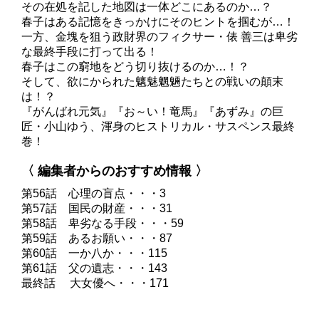
その在処を記した地図は一体どこにあるのか…？
春子はある記憶をきっかけにそのヒントを掴むが…！
一方、金塊を狙う政財界のフィクサー・俵 善三は卑劣
な最終手段に打って出る！
春子はこの窮地をどう切り抜けるのか…！？
そして、欲にかられた魑魅魍魎たちとの戦いの顛末
は！？
『がんばれ元気』『お～い！竜馬』『あずみ』の巨
匠・小山ゆう、渾身のヒストリカル・サスペンス最終
巻！
〈 編集者からのおすすめ情報 〉
第56話 心理の盲点・・・3
第57話 国民の財産・・・31
第58話 卑劣なる手段・・・59
第59話 あるお願い・・・87
第60話 一か八か・・・115
第61話 父の遺志・・・143
最終話 大女優へ・・・171