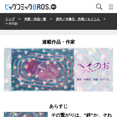
トップ
>
作家・作品一覧
>
原作／今橋元 作画／もぐこん
>
へそのお
連載作品・作家
あらすじ
その繋がりは、”絆”か、それ