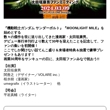
『機動戦士ガンダム サンダーボルト』『MOONLIGHT MILE』を
始めとする
数々の傑作を世に送り出してきた漫画家・太田垣康男。
デビュー単行本刊行より数えて30年を迎えたことを記念して、フ
ァンの集いを初開催！
ここでしか聞けない話てんこ盛り＆来場者特典＆抽選で豪華プレ
ゼントもあります！
画業30周年をサンキューの日に、太田垣ファンみなで祝おう!!
【出演】
太田垣康男
関善之（デザイナー／VOLARE inc.）
桜水樹（漫画家）
umegrafix（イラストレーター） 他
【司会】
平岩真輔（ライター）