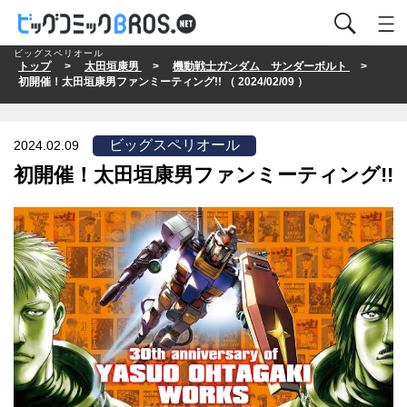
ビッグスペリオール
トップ
>
太田垣康男
>
機動戦士ガンダム サンダーボルト
>
初開催！太田垣康男ファンミーティング!! （ 2024/02/09 ）
ビッグスペリオール
2024.02.09
初開催！太田垣康男ファンミーティング!!