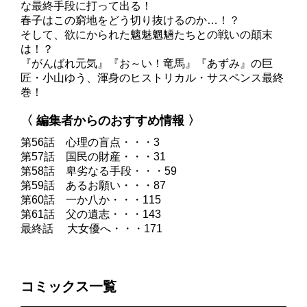
な最終手段に打って出る！
春子はこの窮地をどう切り抜けるのか…！？
そして、欲にかられた魑魅魍魎たちとの戦いの顛末
は！？
『がんばれ元気』『お～い！竜馬』『あずみ』の巨
匠・小山ゆう、渾身のヒストリカル・サスペンス最終
巻！
〈 編集者からのおすすめ情報 〉
第56話 心理の盲点・・・3
第57話 国民の財産・・・31
第58話 卑劣なる手段・・・59
第59話 あるお願い・・・87
第60話 一か八か・・・115
第61話 父の遺志・・・143
最終話 大女優へ・・・171
コミックス一覧