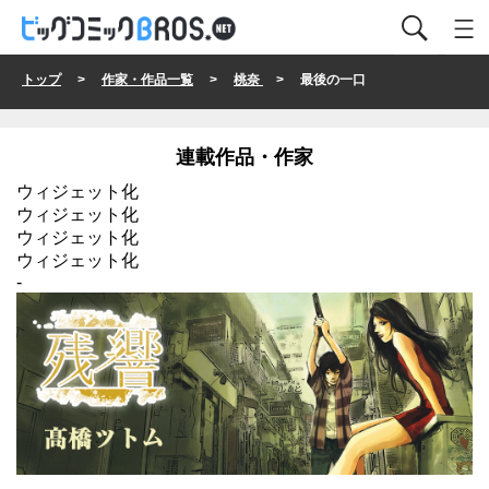
トップ
>
作家・作品一覧
>
桃奈
> 最後の一口
連載作品・作家
ウィジェット化
ウィジェット化
ウィジェット化
ウィジェット化
-