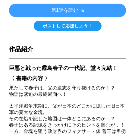
第1話を読む
ポストして応援しよう！
作品紹介
巨悪と戦った霧島春子の一代記、堂々完結！
〈 書籍の内容 〉
果たして春子は、父の遺志を守り抜けるのか！？
物語は緊迫の最終局面へ！
太平洋戦争末期に、父が日本のどこかに隠した旧日本
軍の莫大な金塊。
その在処を記した地図は一体どこにあるのか…？
春子はある記憶をきっかけにそのヒントを掴むが…！
一方、金塊を狙う政財界のフィクサー・俵 善三は卑劣