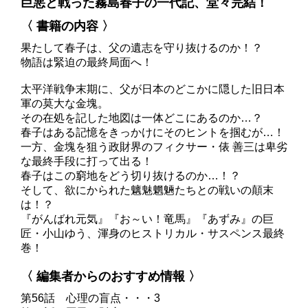
巨悪と戦った霧島春子の一代記、堂々完結！
〈 書籍の内容 〉
果たして春子は、父の遺志を守り抜けるのか！？
物語は緊迫の最終局面へ！
太平洋戦争末期に、父が日本のどこかに隠した旧日本
軍の莫大な金塊。
その在処を記した地図は一体どこにあるのか…？
春子はある記憶をきっかけにそのヒントを掴むが…！
一方、金塊を狙う政財界のフィクサー・俵 善三は卑劣
な最終手段に打って出る！
春子はこの窮地をどう切り抜けるのか…！？
そして、欲にかられた魑魅魍魎たちとの戦いの顛末
は！？
『がんばれ元気』『お～い！竜馬』『あずみ』の巨
匠・小山ゆう、渾身のヒストリカル・サスペンス最終
巻！
〈 編集者からのおすすめ情報 〉
第56話 心理の盲点・・・3