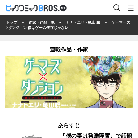
トップ
>
作家・作品一覧
>
ナナトエリ・亀山 聡
> ゲーマーズ
×ダンジョン 僕はゲーム依存じゃない
連載作品・作家
あらすじ
『僕の妻は発達障害』で話題