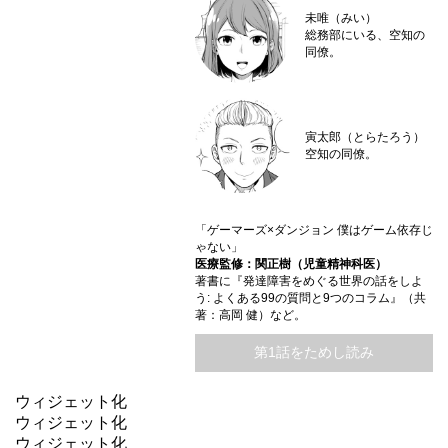
未唯（みい）
総務部にいる、空知の
同僚。
寅太郎（とらたろう）
空知の同僚。
「ゲーマーズ×ダンジョン 僕はゲーム依存じ
ゃない」
医療監修：関正樹（児童精神科医）
著書に『発達障害をめぐる世界の話をしよ
う: よくある99の質問と9つのコラム』（共
著：高岡 健）など。
第1話をためし読み
ウィジェット化
ウィジェット化
ウィジェット化