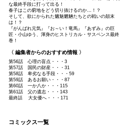
な最終手段に打って出る！
春子はこの窮地をどう切り抜けるのか…！？
そして、欲にかられた魑魅魍魎たちとの戦いの顛末
は！？
『がんばれ元気』『お～い！竜馬』『あずみ』の巨
匠・小山ゆう、渾身のヒストリカル・サスペンス最終
巻！
〈 編集者からのおすすめ情報 〉
第56話 心理の盲点・・・3
第57話 国民の財産・・・31
第58話 卑劣なる手段・・・59
第59話 あるお願い・・・87
第60話 一か八か・・・115
第61話 父の遺志・・・143
最終話 大女優へ・・・171
コミックス一覧