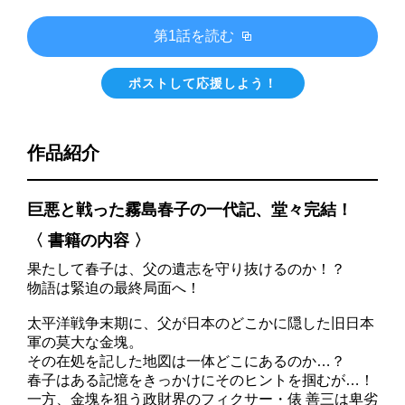
第1話を読む
ポストして応援しよう！
作品紹介
巨悪と戦った霧島春子の一代記、堂々完結！
〈 書籍の内容 〉
果たして春子は、父の遺志を守り抜けるのか！？
物語は緊迫の最終局面へ！
太平洋戦争末期に、父が日本のどこかに隠した旧日本
軍の莫大な金塊。
その在処を記した地図は一体どこにあるのか…？
春子はある記憶をきっかけにそのヒントを掴むが…！
一方、金塊を狙う政財界のフィクサー・俵 善三は卑劣