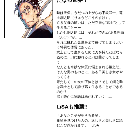
たなる世界！
時は天保。うだつの上がらぬ下級武士、竜
土鋼之助（りゅうどこうのすけ）。
亡き父母の願いは、ただ立派な”武士”として
生きることーー
しかし鋼之助には、それができぬ”ある理由
（わけ）”が……
それは触れた金属を全て曲げてしまうとい
う特異な体質にあった。
武士として生きるために刀を持たねばなら
ぬのに、刀に触れると刀は曲がってしま
う…
なんとも奇妙な体質に悩まされる鋼之助。
そんな男のものとに、ある日美しき女がや
ってくる…
果たしてこの女の正体とは？そして鋼之助
は武士として誇り高く生きることができる
のか？
深く静かに物語は紡がれていく……
LiSAも推薦!!
「あなたこそが生きる希望。」
希望を見つけた人の、逞しさと美しさに読
むたび惹かれます。 LiSA