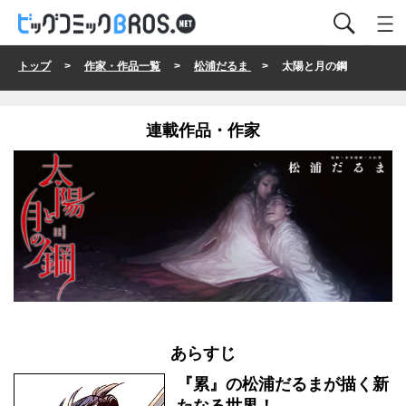
トップ
>
作家・作品一覧
>
松浦だるま
> 太陽と月の鋼
連載作品・作家
あらすじ
『累』の松浦だるまが描く新