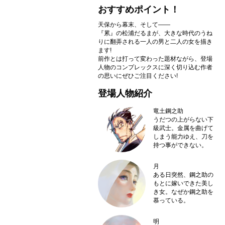
おすすめポイント！
天保から幕末、そして――
『累』の松浦だるまが、大きな時代のうね
りに翻弄される一人の男と二人の女を描き
ます!
前作とは打って変わった題材ながら、登場
人物のコンプレックスに深く切り込む作者
の思いにぜひご注目ください!
登場人物紹介
竜土鋼之助
うだつの上がらない下
級武士。金属を曲げて
しまう能力ゆえ、刀を
持つ事ができない。
月
ある日突然、鋼之助の
もとに嫁いできた美し
き女。なぜか鋼之助を
慕っている。
明