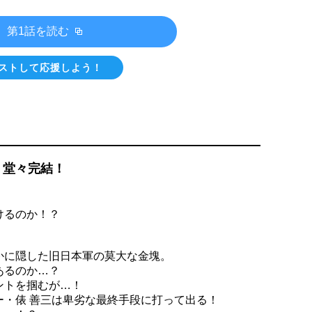
第1話を読む
ストして応援しよう！
、堂々完結！
けるのか！？
かに隠した旧日本軍の莫大な金塊。
あるのか…？
ントを掴むが…！
ー・俵 善三は卑劣な最終手段に打って出る！