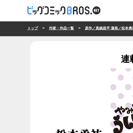
トップ
>
作家・作品一覧
>
原作／真鍋昌平 漫画／松本
連