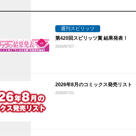
ス
週刊スピリッツ
第420回スピリッツ賞 結果発表！
2026/07/27
2026年8月のコミックス発売リス
2026/07/21