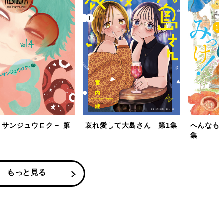
－サンジュウロク－ 第
哀れ愛して大島さん 第1集
へんなも
集
もっと見る