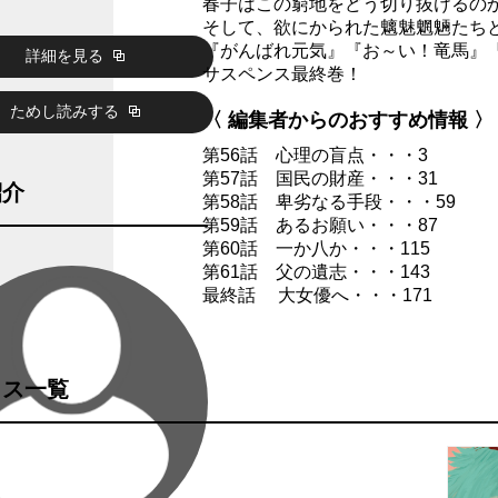
春子はこの窮地をどう切り抜けるの
そして、欲にかられた魑魅魍魎たち
『がんばれ元気』『お～い！竜馬』
詳細を見る
サスペンス最終巻！
ためし読みする
〈 編集者からのおすすめ情報 〉
第56話 心理の盲点・・・3
第57話 国民の財産・・・31
紹介
第58話 卑劣なる手段・・・59
第59話 あるお願い・・・87
第60話 一か八か・・・115
第61話 父の遺志・・・143
最終話 大女優へ・・・171
クス一覧