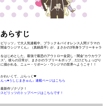
あらすじ
スピリッツ」で大人気連載中、ブラック＆バイオレンス人間ドラマの
『闇金ウシジマくん』（真鍋昌平）が、まさかの3等身ラブリーキャラ
長をはじめとした、最強で最恐のアウトロー金貸し・闇金“カウカウフ
ンス”。彼らの日常が、まさかのラブリー＆ポップ…だけどちょっぴり
クに描かれる、ニュー・リボーン・ウシジマの世界へようこそ！！
＞かわいくて、ぶらっく❤
きんっ♥うしじまきゅん』連載ページはこちら
＞最新作ゾクゾク！
かスピリッツのトップページはこちらです！