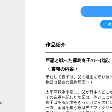
ポ
作品紹介
巨悪と戦った霧島春子の一代記
〈 書籍の内容 〉
果たして春子は、父の遺志を守り抜
物語は緊迫の最終局面へ！
太平洋戦争末期に、父が日本のどこ
その在処を記した地図は一体どこに
春子はある記憶をきっかけにそのヒ
10
一方、金塊を狙う政財界のフィクサ