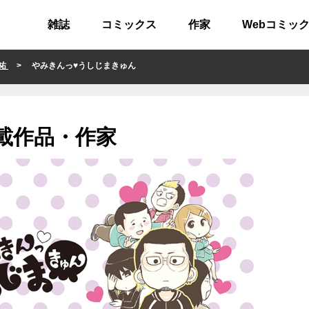
雑誌
コミックス
作家
Webコミッ
勇祐
> やみきんっ♥うしじまきゅん
載作品・作家