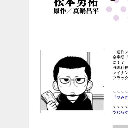
「週刊
金字塔
に！？
丑嶋社
ァイナ
ブラッ
＞＞＞
『やみ
＞＞＞
やわら