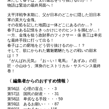
果たして春子は、父の遺志を守り抜けるのか！？
物語は緊迫の最終局面へ！
太平洋戦争末期に、父が日本のどこかに隠した旧日本
軍の莫大な金塊。
その在処を記した地図は一体どこにあるのか…？
春子はある記憶をきっかけにそのヒントを掴むが…！
一方、金塊を狙う政財界のフィクサー・俵 善三は卑劣
な最終手段に打って出る！
春子はこの窮地をどう切り抜けるのか…！？
そして、欲にかられた魑魅魍魎たちとの戦いの顛末
は！？
『がんばれ元気』『お～い！竜馬』『あずみ』の巨
匠・小山ゆう、渾身のヒストリカル・サスペンス最終
巻！
〈 編集者からのおすすめ情報 〉
第56話 心理の盲点・・・3
第57話 国民の財産・・・31
第58話 卑劣なる手段・・・59
第59話 あるお願い・・・87