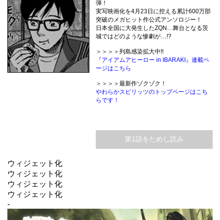
弾！
実写映画化を4月23日に控える累計600万部
突破のメガヒット作公式アンソロジー！
日本全国に大発生したZQN…舞台となる茨
城ではどのような惨劇が…!?
＞＞＞＞列島感染拡大中!!
『アイアムアヒーロー in IBARAKI』連載ペ
ージはこちら
＞＞＞＞最新作ゾクゾク！
やわらかスピリッツのトップページはこち
らです！
第1話をためし読み
ウィジェット化
ウィジェット化
ウィジェット化
ウィジェット化
-