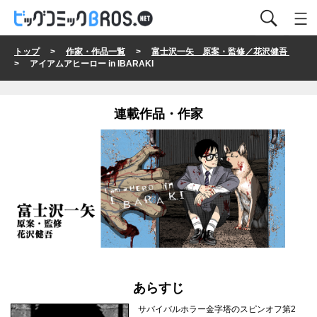
トップ
>
作家・作品一覧
>
富士沢一矢 原案・監修／花沢健吾
> アイアムアヒーロー in IBARAKI
連載作品・作家
あらすじ
サバイバルホラー金字塔のスピンオフ第2