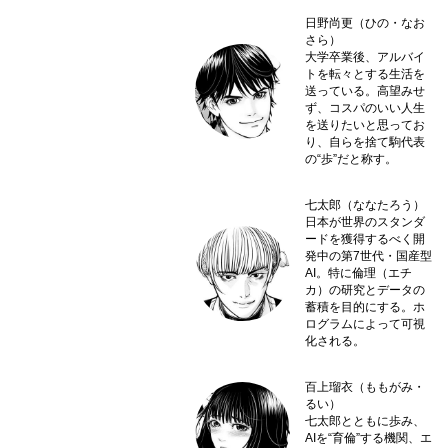
日野尚更（ひの・なお
さら）
大学卒業後、アルバイ
トを転々とする生活を
送っている。高望みせ
ず、コスパのいい人生
を送りたいと思ってお
り、自らを捨て駒代表
の“歩”だと称す。
七太郎（ななたろう）
日本が世界のスタンダ
ードを獲得するべく開
発中の第7世代・国産型
AI。特に倫理（エチ
カ）の研究とデータの
蓄積を目的にする。ホ
ログラムによって可視
化される。
百上瑠衣（ももがみ・
るい）
七太郎とともに歩み、
AIを“育倫”する機関、エ