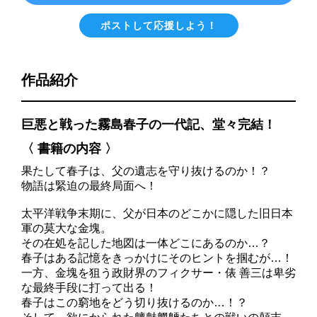
ポストして応援しよう！
作品紹介
巨悪と戦った霧島春子の一代記、堂々完結！
〈 書籍の内容 〉
果たして春子は、父の遺志を守り抜けるのか！？
物語は緊迫の最終局面へ！
太平洋戦争末期に、父が日本のどこかに隠した旧日本
軍の莫大な金塊。
その在処を記した地図は一体どこにあるのか…？
春子はある記憶をきっかけにそのヒントを掴むが…！
一方、金塊を狙う政財界のフィクサー・俵 善三は卑劣
な最終手段に打って出る！
春子はこの窮地をどう切り抜けるのか…！？