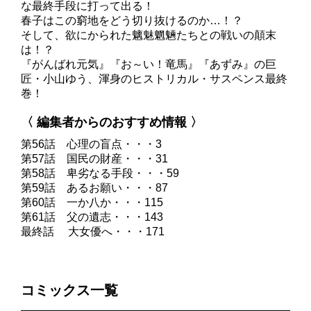
な最終手段に打って出る！
春子はこの窮地をどう切り抜けるのか…！？
そして、欲にかられた魑魅魍魎たちとの戦いの顛末
は！？
『がんばれ元気』『お～い！竜馬』『あずみ』の巨
匠・小山ゆう、渾身のヒストリカル・サスペンス最終
巻！
〈 編集者からのおすすめ情報 〉
第56話 心理の盲点・・・3
第57話 国民の財産・・・31
第58話 卑劣なる手段・・・59
第59話 あるお願い・・・87
第60話 一か八か・・・115
第61話 父の遺志・・・143
最終話 大女優へ・・・171
コミックス一覧