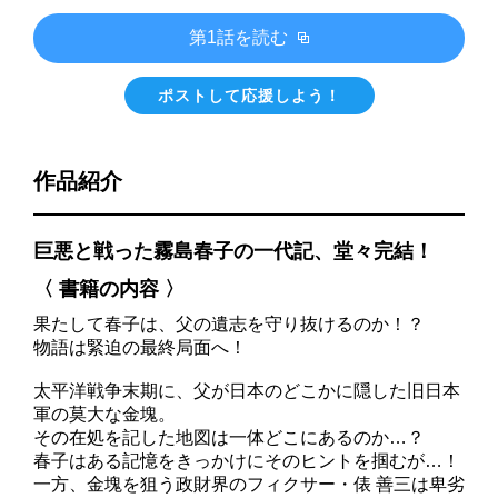
第1話を読む
ポストして応援しよう！
作品紹介
巨悪と戦った霧島春子の一代記、堂々完結！
〈 書籍の内容 〉
果たして春子は、父の遺志を守り抜けるのか！？
物語は緊迫の最終局面へ！
太平洋戦争末期に、父が日本のどこかに隠した旧日本
軍の莫大な金塊。
その在処を記した地図は一体どこにあるのか…？
春子はある記憶をきっかけにそのヒントを掴むが…！
一方、金塊を狙う政財界のフィクサー・俵 善三は卑劣