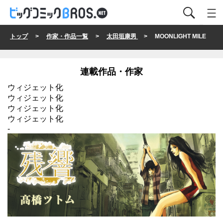
トップ
>
作家・作品一覧
>
太田垣康男
> MOONLIGHT MILE
連載作品・作家
ウィジェット化
ウィジェット化
ウィジェット化
ウィジェット化
-