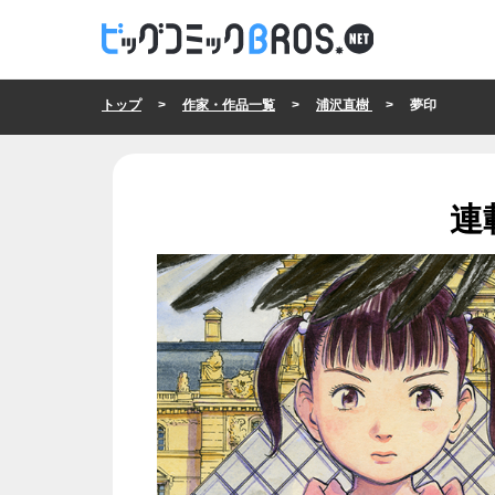
トップ
>
作家・作品一覧
>
浦沢直樹
> 夢印
連