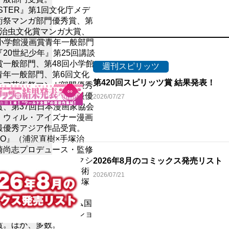
STER』第1回文化庁メデ
ス
術祭マンガ部門優秀賞、第
塚治虫文化賞マンガ大賞、
回小学館漫画賞青年一般部門
20世紀少年』第25回講談
賞一般部門、第48回小学館
週刊スピリッツ
青年一般部門、第6回文化
第420回スピリッツ賞 結果発表！
ィア芸術祭マンガ部門優秀
ングレーム国際漫画祭最優
2026/07/27
賞、第37回日本漫画家協会
、ウィル・アイズナー漫画
最優秀アジア作品受賞。
TO』（浦沢直樹×手塚治
崎尚志プロデュース・監修
眞・協力／手塚プロダクシ
2026年8月のコミックス発売リス
第7回文化庁メディア芸術
2026/07/21
ガ部門優秀賞、第9回手塚
化賞マンガ大賞、第4回
Dアジア賞、アングレーム国
祭インタージェネレーショ
賞。ほか、多数。