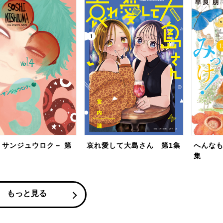
－サンジュウロク－ 第
哀れ愛して大島さん 第1集
へんなも
集
もっと見る