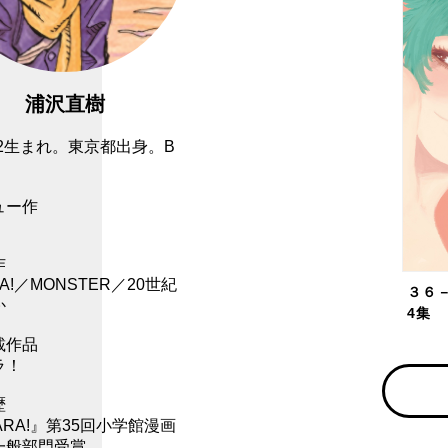
浦沢直樹
/1/2生まれ。東京都出身。B
ュー作
作
RA!／MONSTER／20世紀
３６
か
4集
載作品
ラ！
歴
ARA!』第35回小学館漫画
一般部門受賞。