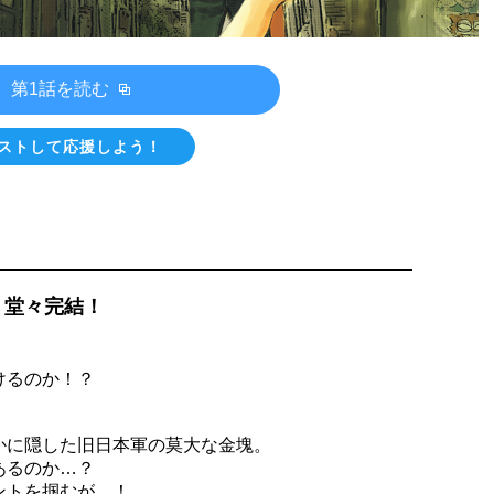
第1話を読む
ストして応援しよう！
、堂々完結！
けるのか！？
かに隠した旧日本軍の莫大な金塊。
あるのか…？
ントを掴むが…！