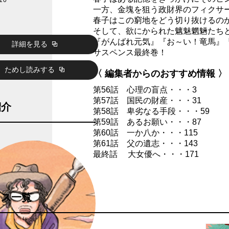
10
一方、金塊を狙う政財界のフィクサ
春子はこの窮地をどう切り抜けるの
そして、欲にかられた魑魅魍魎たち
『がんばれ元気』『お～い！竜馬』
詳細を見る
サスペンス最終巻！
ためし読みする
〈 編集者からのおすすめ情報 〉
第56話 心理の盲点・・・3
第57話 国民の財産・・・31
紹介
第58話 卑劣なる手段・・・59
第59話 あるお願い・・・87
第60話 一か八か・・・115
第61話 父の遺志・・・143
最終話 大女優へ・・・171
クス一覧