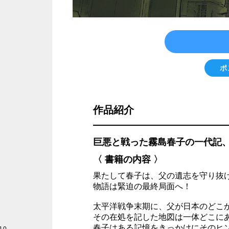
ポ
作品紹介
巨悪と戦った霧島春子の一代記
〈 書籍の内容 〉
果たして春子は、父の遺志を守り抜
物語は緊迫の最終局面へ！
太平洋戦争末期に、父が日本のどこ
その在処を記した地図は一体どこに
春子はある記憶をきっかけにそのヒ