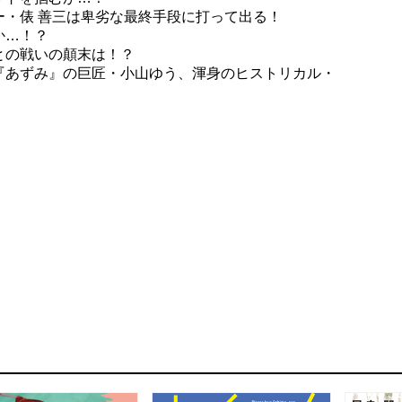
ー・俵 善三は卑劣な最終手段に打って出る！
か…！？
との戦いの顛末は！？
『あずみ』の巨匠・小山ゆう、渾身のヒストリカル・