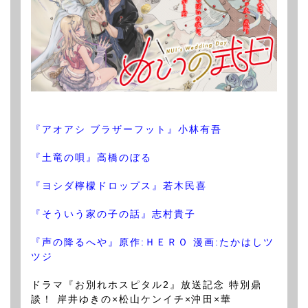
『アオアシ ブラザーフット』小林有吾
『土竜の唄』高橋のぼる
『ヨシダ檸檬ドロップス』若木民喜
『そういう家の子の話』志村貴子
『声の降るへや』原作:ＨＥＲＯ 漫画:たかはしツ
ツジ
ドラマ『お別れホスピタル2』放送記念 特別鼎
談！ 岸井ゆきの×松山ケンイチ×沖田×華