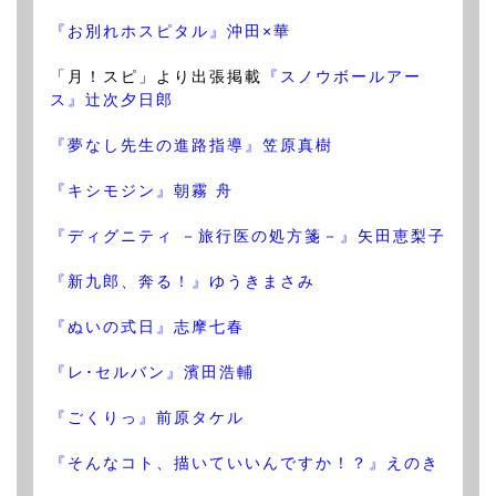
『お別れホスピタル』沖田×華
「月！スピ」より出張掲載
『スノウボールアー
ス』辻次夕日郎
『夢なし先生の進路指導』笠原真樹
『キシモジン』朝霧 舟
『ディグニティ －旅行医の処方箋－』矢田恵梨子
『新九郎、奔る！』ゆうきまさみ
『ぬいの式日』志摩七春
『レ･セルバン』濱田浩輔
『ごくりっ』前原タケル
『そんなコト、描いていいんですか！？』えのき