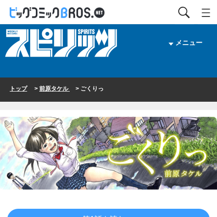
メニュー
トップ
>
前原タケル
> ごくりっ