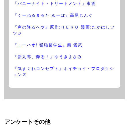
『バニーナイト・トリートメント』東雲
『くーねるまるた ぬーぼ』高尾じんぐ
『声の降るへや』原作:ＨＥＲＯ 漫画:たかはしツ
ツジ
『ニーハオ! 猫猫留学生』秦 愛武
『新九郎、奔る！』ゆうきまさみ
『気まぐれコンセプト』ホイチョイ・プロダクシ
ョンズ
アンケートその他