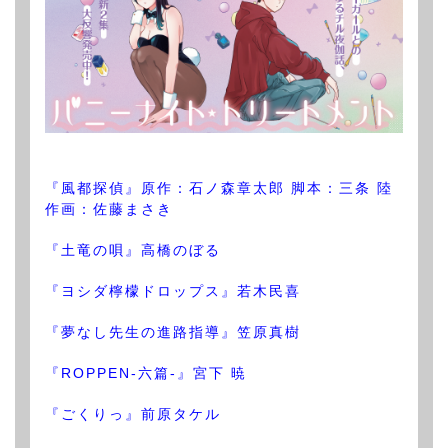
『風都探偵』原作：石ノ森章太郎 脚本：三条 陸
作画：佐藤まさき
『土竜の唄』高橋のぼる
『ヨシダ檸檬ドロップス』若木民喜
『夢なし先生の進路指導』笠原真樹
『ROPPEN-六篇-』宮下 暁
『ごくりっ』前原タケル