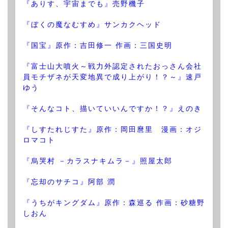
『ありす、宇宙までも』売野機子
『ぼくの魔なむすめ』サンカクヘッド
『国宝』原作：吉田修一 作画：三国史明
『富士山大噴火～戦力外認定されたおっさん会社
員モチザネが天変地異で成り上がり！？～』速戸
ゆう
『そんなコト、描いていいんですか！？』えのき
『しすたれじすた』原作：岡田麿里 漫画：オジ
ロマコト
『烏哭村 －カラスナキムラ－』照屋太郎
『忘却のサチコ』阿部 潤
『うちがキングダム』原作：森巡る 作画：砂糖野
しおん