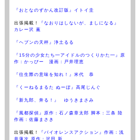
『おとなのずかん改訂版』イトイ圭
出張掲載！
『なおりはしないが、ましになる』
カレー沢 薫
『ヘブンの天秤』浄土るる
『15分の少女たち━アイドルのつくりかた━』原
作：かっぴー 漫画：戸井理恵
『往生際の意味を知れ！』米代 恭
『くーねるまるた ぬーぼ』高尾じんぐ
『新九郎、奔る！』 ゆうきまさみ
『風都探偵』原作：石ノ森章太郎 脚本：三条 陸
作画：佐藤まさき
出張掲載！
『バイオレンスアクション』作画：浅
井蓮次 原作：沢田 新