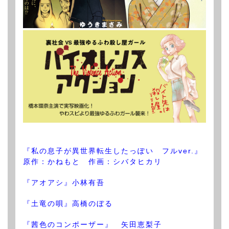
『私の息子が異世界転生したっぽい フルver.』
原作：かねもと 作画：シバタヒカリ
『アオアシ』小林有吾
『土竜の唄』高橋のぼる
『茜色のコンポーザー』 矢田恵梨子