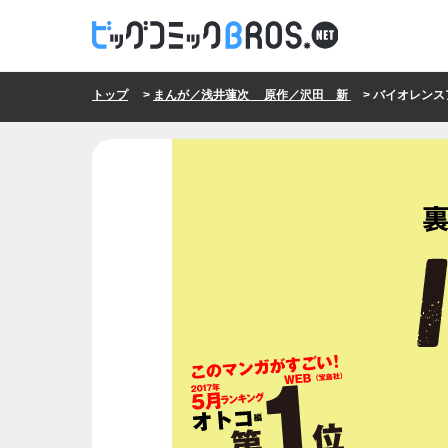
トップ
>
まんが／浅井蓮次 原作／沢田 新
> バイオレンス