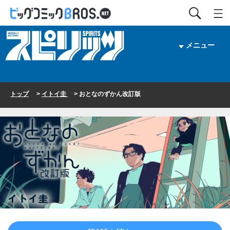
メニュー
トップ
>
イトイ圭
> おとなのずかん改訂版