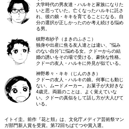
大学時代の男友達・ハルキと家族になりた
いと思っていた。亡くなったハルキに託さ
れ、彼の娘・キキを育てることになる。自
分の選択が正しかったのか考え続ける悩め
る男。
槙野布紗子（まきのふさこ）
独身や出産に焦る友人達とは違い、"悩み
のない自分"に悩める女。クドーからの結
婚の誘いをその場で受ける、豪快な性格。
クドーの友人・ハルキに外見が似ている。
神野希々・キキ（じんのきき）
クドーの友人・ハルキの娘。何事にも動じ
ない、ムードメーカー。お菓子が大好きな
4歳児。両親のことは、よく覚えていな
い。クドーの真似をして話し方が大人びて
いる。
イトイ圭。前作『花と頬』は、文化庁メディア芸術祭マン
ガ部門新人賞を受賞。第72回ちばてつや賞入選。