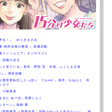
奔る！』 ゆうきまさみ
者-絶対合格の教室-』高瀬志帆
後インソムニア』オジロマコト
』高橋のぼる
っと見ている』原作：野田 宏 作画：ふくしま正保
バン』濱田浩輔
が異世界転生したっぽい フルver.』原作：かねもと 作
ヒカリ
』小林有吾
まるた ぬーぼ』高尾じんぐ
リターン』鳥飼 茜
『暗殺後宮 ～暗殺女官・花鈴はゆったり生きたい～』 緒