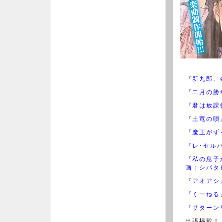
『新九郎、
『二月の勝
『君は放課
『土竜の唄
『魔王がず
『レ･セル
『私の息子
画：シバタ
『アオアシ
『くーねる
『サターン
出張掲載！