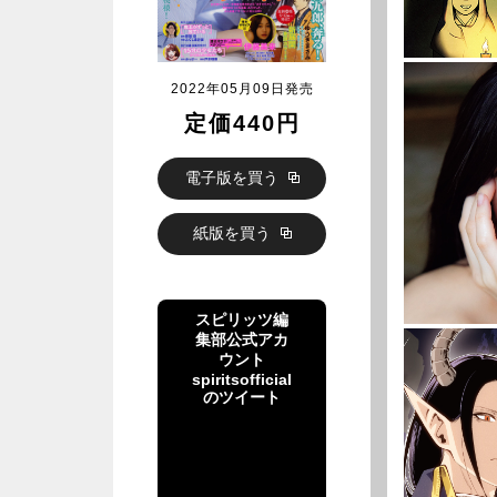
2022年05月09日発売
定価440円
電子版を買う
紙版を買う
スピリッツ編
集部公式アカ
ウント
spiritsofficial
のツイート
スピリッツ編
集部公式アカ
ウント