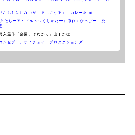
『なおりはしないが、ましになる』 カレー沢 薫
少女たち━アイドルのつくりかた━』原作：かっぴー 漫
恵
賞入選作『楽園、それから』山下かぼ
コンセプト』ホイチョイ・プロダクションズ