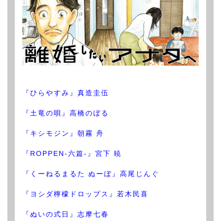
『ひらやすみ』真造圭伍
『土竜の唄』高橋のぼる
『キシモジン』朝霧 舟
『ROPPEN-六篇-』宮下 暁
『くーねるまるた ぬーぼ』高尾じんぐ
『ヨシダ檸檬ドロップス』若木民喜
『ぬいの式日』志摩七春