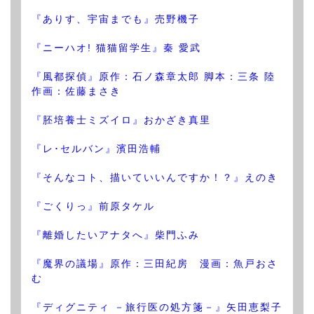
『ありす、宇宙までも』売野機子
『ニーハオ! 猫猫留学生』秦 愛武
『風都探偵』原作：石ノ森章太郎 脚本：三条 陸
作画：佐藤まさき
『胚培養士ミズイロ』おかざき真里
『レ･セルバン』濱田浩輔
『そんなコト、描いていいんですか！？』えのき
『ごくりっ』前原タケル
『離婚したいアナタへ』柴門ふみ
『魔界の議場』原作：三田紀房 漫画：魚戸おさ
む
『ディグニティ －旅行医の処方箋－』矢田恵梨子