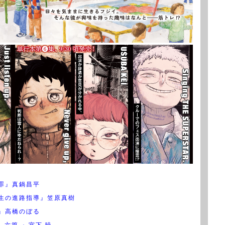
罪』真鍋昌平
生の進路指導』笠原真樹
』高橋のぼる
N-六篇-』宮下 暁