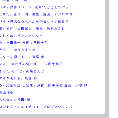
へや』原作:ＨＥＲＯ 漫画:たかはしツツジ
じすた』原作：岡田麿里 漫画：オジロマコト
ジイ〜偉大なる凡人からの便り〜』鍋倉夫
場』原作：三田紀房 漫画：魚戸おさむ
なむすめ』サンカクヘッド
作：吉田修一 作画：三国史明
奔る！』ゆうきまさみ
スターを唄って。』薄場 圭
ティ －旅行医の処方箋－』矢田恵梨子
まるた ぬーぼ』高尾じんぐ
ダイヤモンド』蛭塚 都
る不思議な話 山怪朱』原作：田中康弘 漫画：水谷 緑
』鬼山瑞樹
スピタル』沖田×華
コンセプト』ホイチョイ・プロダクションズ