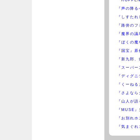
『声の降る
『しすたれ
『路傍のフ
『魔界の議
『ぼくの魔
『国宝』原
『新九郎、
『スーパー
『ディグニ
『くーねる
『さよなら
『山人が語
『MUSE
『お別れホ
『気まぐれ