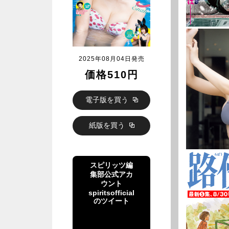
2025年08月04日発売
価格510円
電子版を買う
紙版を買う
スピリッツ編
集部公式アカ
ウント
spiritsofficial
のツイート
スピリッツ編