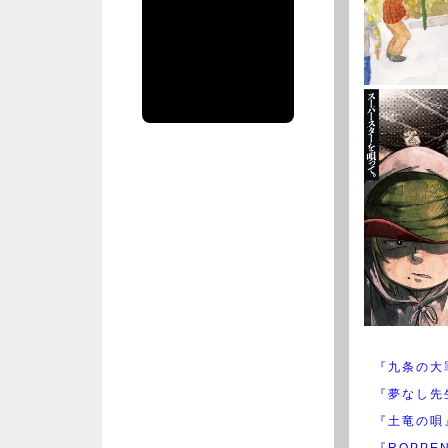
集部公式アカ
ウント
spiritsofficial
のツイート
『九条の大
『夢なし先
『土竜の唄
『ROPPE