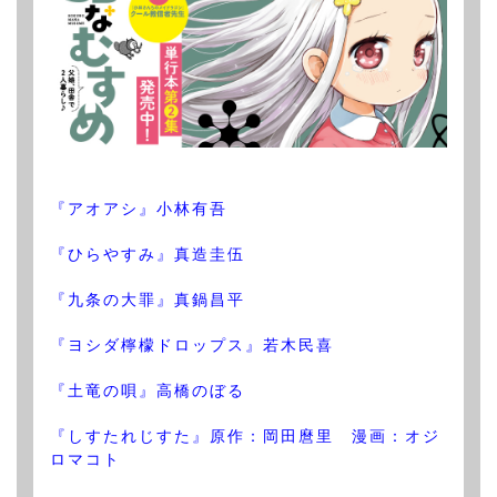
『アオアシ』小林有吾
『ひらやすみ』真造圭伍
『九条の大罪』真鍋昌平
『ヨシダ檸檬ドロップス』若木民喜
『土竜の唄』高橋のぼる
『しすたれじすた』原作：岡田麿里 漫画：オジ
ロマコト