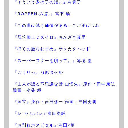
『そういう家の子の話』志村貴子
『ROPPEN-六篇-』宮下 暁
『この世は戦う価値がある』こだまはつみ
『胚培養士ミズイロ』おかざき真里
『ぼくの魔なむすめ』サンカクヘッド
『スーパースターを唄って。』薄場 圭
『ごくりっ』前原タケル
『山人が語る不思議な話 山怪朱』原作：田中康弘
漫画：水谷 緑
『国宝』原作：吉田修一 作画：三国史明
『レ･セルバン』濱田浩輔
『お別れホスピタル』沖田×華