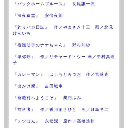
『バックホームブルース』 長尾謙一郎
『深夜食堂』 安倍夜郎
『釣りバカ日誌』 作／やまさき十三 画／北見
けんいち
『看護助手のナナちゃん』 野村知紗
『卑弥呼』 作／リチャード・ウー 画／中村真理
子
『カレーマン』 はしもとみつお 作／宮﨑克
『出かけ親』 吉田戦車
『薔薇村へようこそ』 柴門ふみ
『前科者』 作／香川まさひと 画／月島冬二
『テツぼん』 永松潔 原作／高橋遠州