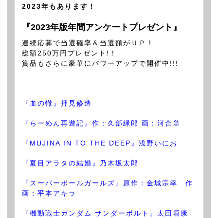
2023年もあります！
『2023年版年間アンケートプレゼント』
連続応募で当選確率＆当選額がＵＰ！
総額250万円プレゼント!！
賞品もさらに豪華にパワーアップで開催中!!!
『血の轍』押見修造
『らーめん再遊記』作：久部緑郎 画：河合単
『MUJINA IN TO THE DEEP』浅野いにお
『夏目アラタの結婚』乃木坂太郎
『スーパーボールガールズ』原作：金城宗幸 作
画：平本アキラ
『機動戦士ガンダム サンダーボルト』太田垣康