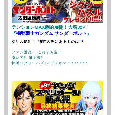
テンションMAX劇的展開！大増32P！
『
機動戦士ガンダム サンダーボルト
』
ダリル絶叫！ “刻”の先にあるものは!?
ファン垂涎！ これぞお宝！
激レア!! 超美麗!!
特製ジグソーパズル プレゼント!!!!!!!!!!!!