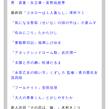
男 原案：矢立肇・富野由悠季
最終回
『コタローは１人暮らし』津村マミ
『気になる聖凪（せいな）の頭の中は』小麦ムギ
『住みにごり』たかたけし
『妻観察日記』福満しげゆき
『アタックシンドローム類』吉沢潤一
『太陽と月の鋼』松浦だるま
『永世乙女の戦い方』くずしろ 監修：香川愛生女
流四段
『フールナイト』安田佳澄
『大人の青春くん』とがしやすたか
新人読切『その恋は、嘘。』木村きこり