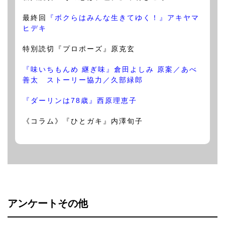
最終回
『ボクらはみんな生きてゆく！』アキヤマ
ヒデキ
特別読切『プロポーズ』原克玄
『味いちもんめ 継ぎ味』倉田よしみ 原案／あべ
善太 ストーリー協力／久部緑郎
『ダーリンは78歳』西原理恵子
《コラム》『ひとガキ』内澤旬子
アンケートその他