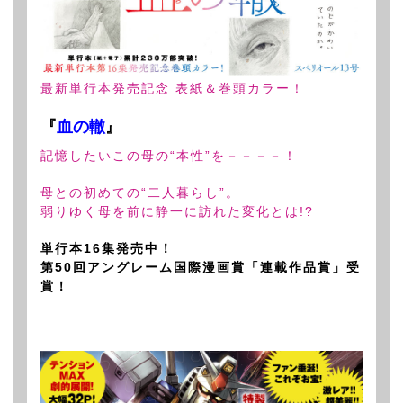
最新単行本発売記念 表紙＆巻頭カラー！
『
血の轍
』
記憶したいこの母の“本性”を－－－－！
母との初めての“二人暮らし”。
弱りゆく母を前に静一に訪れた変化とは!?
単行本16集発売中！
第50回アングレーム国際漫画賞「連載作品賞」受
賞！