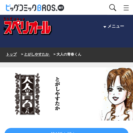
メニュー
トップ
>
とがしやすたか
> 大人の青春くん