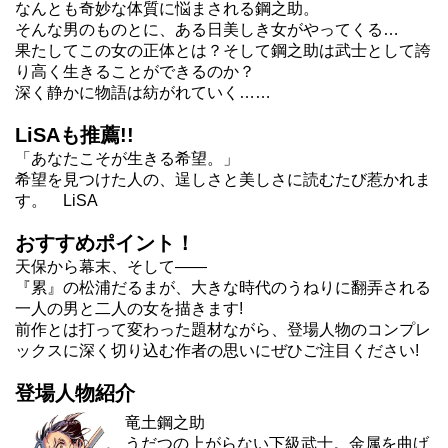
なんとも奇妙な体質に悩まされる鋼之助。
そんな男のものとに、ある日美しき女がやってくる…
果たしてこの女の正体とは？そして鋼之助は武士として誇
り高く生きることができるのか？
深く静かに物語は紡がれていく……
LiSAも推薦!!
「あなたこそが生きる希望。」
希望を見つけた人の、逞しさと美しさに読むたび惹かれま
す。 LiSA
おすすめポイント！
天保から幕末、そして――
『累』の松浦だるまが、大きな時代のうねりに翻弄される
一人の男と二人の女を描きます!
前作とは打って変わった題材ながら、登場人物のコンプレ
ックスに深く切り込む作者の思いにぜひご注目ください!
登場人物紹介
竜土鋼之助
うだつの上がらない下級武士。金属を曲げ