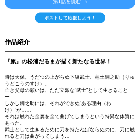
第1話を読む
ポストして応援しよう！
作品紹介
『累』の松浦だるまが描く新たなる世界！
時は天保。うだつの上がらぬ下級武士、竜土鋼之助（りゅ
うどこうのすけ）。
亡き父母の願いは、ただ立派な”武士”として生きることー
ー
しかし鋼之助には、それができぬ”ある理由（わ
け）”が……
それは触れた金属を全て曲げてしまうという特異な体質に
あった。
武士として生きるために刀を持たねばならぬのに、刀に触
れると刀は曲がってしまう…