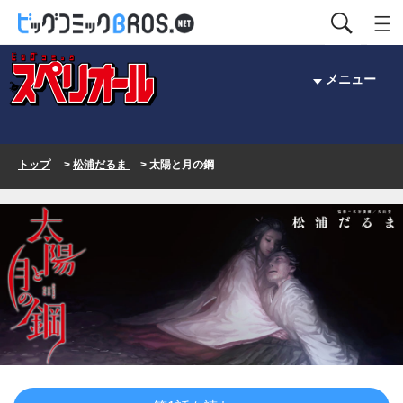
メニュー
トップ
>
松浦だるま
> 太陽と月の鋼