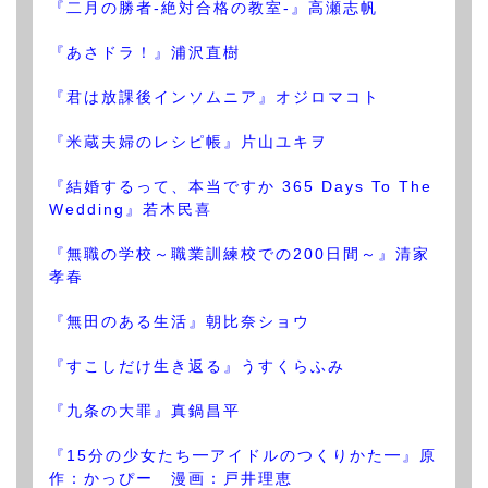
『二月の勝者-絶対合格の教室-』高瀬志帆
『あさドラ！』浦沢直樹
『君は放課後インソムニア』オジロマコト
『米蔵夫婦のレシピ帳』片山ユキヲ
『結婚するって、本当ですか 365 Days To The
Wedding』若木民喜
『無職の学校～職業訓練校での200日間～』清家
孝春
『無田のある生活』朝比奈ショウ
『すこしだけ生き返る』うすくらふみ
『九条の大罪』真鍋昌平
『15分の少女たち━アイドルのつくりかた━』原
作：かっぴー 漫画：戸井理恵