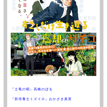
『土竜の唄』高橋のぼる
『胚培養士ミズイロ』おかざき真里