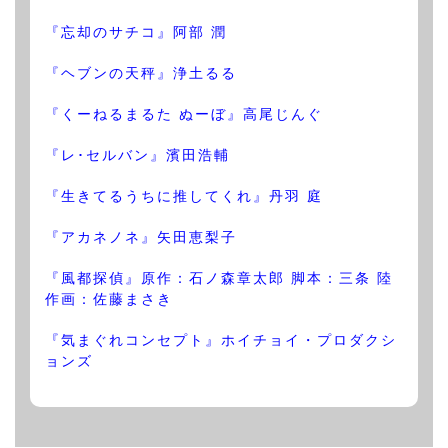
『忘却のサチコ』阿部 潤
『ヘブンの天秤』浄土るる
『くーねるまるた ぬーぼ』高尾じんぐ
『レ･セルバン』濱田浩輔
『生きてるうちに推してくれ』丹羽 庭
『アカネノネ』矢田恵梨子
『風都探偵』原作：石ノ森章太郎 脚本：三条 陸
作画：佐藤まさき
『気まぐれコンセプト』ホイチョイ・プロダクシ
ョンズ