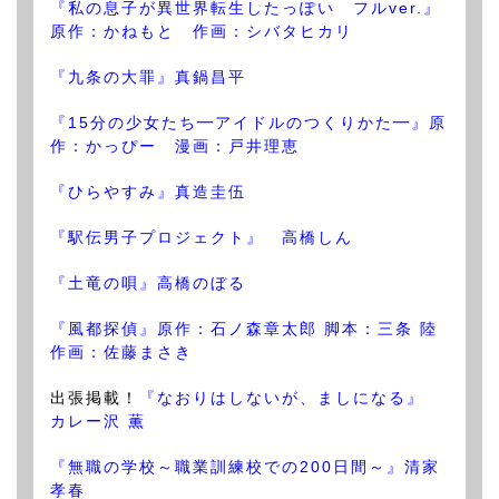
『私の息子が異世界転生したっぽい フルver.』
原作：かねもと 作画：シバタヒカリ
『九条の大罪』真鍋昌平
『15分の少女たち━アイドルのつくりかた━』原
作：かっぴー 漫画：戸井理恵
『ひらやすみ』真造圭伍
『駅伝男子プロジェクト』 高橋しん
『土竜の唄』高橋のぼる
『風都探偵』原作：石ノ森章太郎 脚本：三条 陸
作画：佐藤まさき
出張掲載！
『なおりはしないが、ましになる』
カレー沢 薫
『無職の学校～職業訓練校での200日間～』清家
孝春