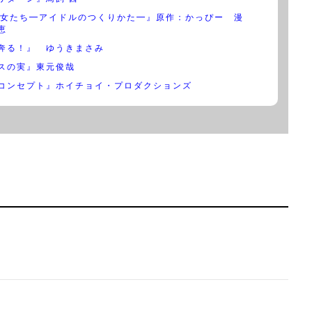
少女たち━アイドルのつくりかた━』原作：かっぴー 漫
恵
奔る！』 ゆうきまさみ
スの実』東元俊哉
コンセプト』ホイチョイ・プロダクションズ