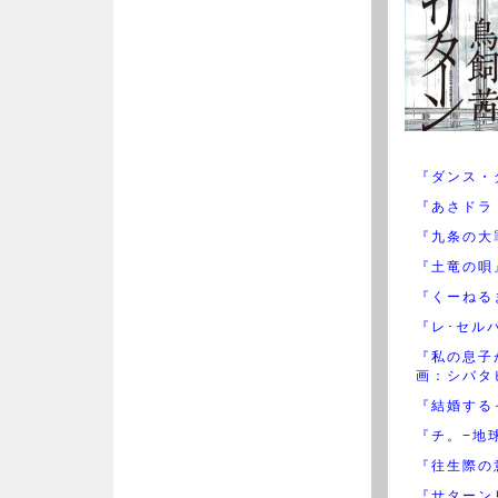
『ダンス・
『あさドラ
『九条の大
『土竜の唄
『くーねる
『レ･セル
『私の息子
画：シバタ
『結婚するっ
『チ。−地
『往生際の
『サターン