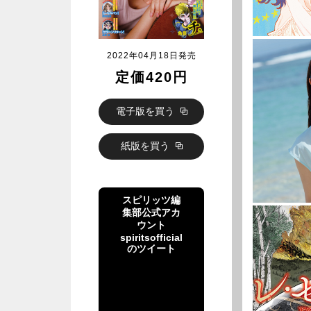
2022年04月18日発売
定価420円
電子版を買う
紙版を買う
スピリッツ編
集部公式アカ
ウント
spiritsofficial
のツイート
スピリッツ編
集部公式アカ
ウント