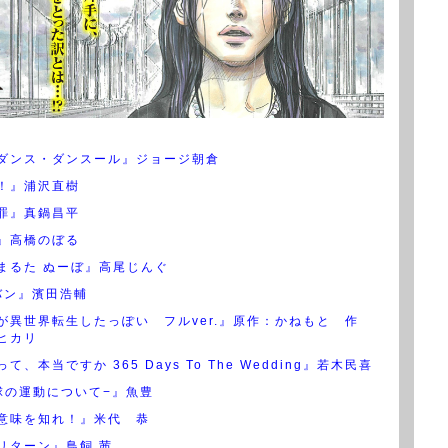
ダンス・ダンスール』ジョージ朝倉
！』浦沢直樹
罪』真鍋昌平
』高橋のぼる
まるた ぬーぼ』高尾じんぐ
バン』濱田浩輔
が異世界転生したっぽい フルver.』原作：かねもと 作
ヒカリ
て、本当ですか 365 Days To The Wedding』若木民喜
球の運動について−』魚豊
意味を知れ！』米代 恭
リターン』鳥飼 茜