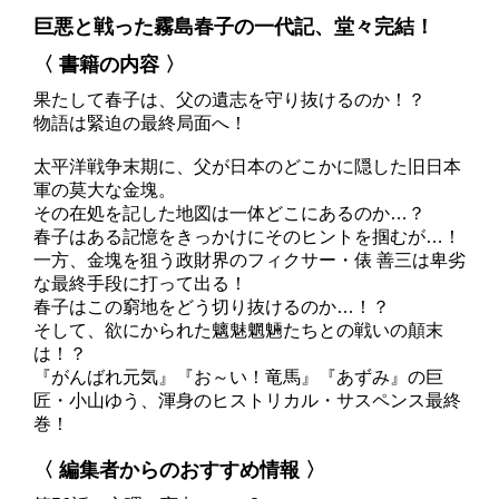
巨悪と戦った霧島春子の一代記、堂々完結！
〈 書籍の内容 〉
果たして春子は、父の遺志を守り抜けるのか！？
物語は緊迫の最終局面へ！
太平洋戦争末期に、父が日本のどこかに隠した旧日本
軍の莫大な金塊。
その在処を記した地図は一体どこにあるのか…？
春子はある記憶をきっかけにそのヒントを掴むが…！
一方、金塊を狙う政財界のフィクサー・俵 善三は卑劣
な最終手段に打って出る！
春子はこの窮地をどう切り抜けるのか…！？
そして、欲にかられた魑魅魍魎たちとの戦いの顛末
は！？
『がんばれ元気』『お～い！竜馬』『あずみ』の巨
匠・小山ゆう、渾身のヒストリカル・サスペンス最終
巻！
〈 編集者からのおすすめ情報 〉