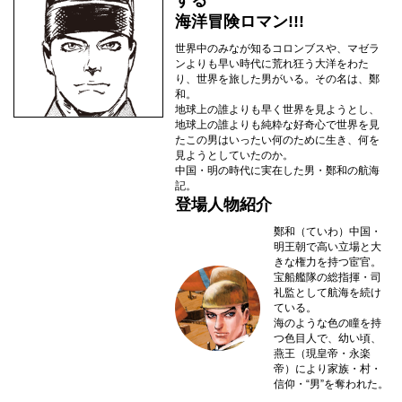
する
海洋冒険ロマン!!!
世界中のみなが知るコロンブスや、マゼラ
ンよりも早い時代に荒れ狂う大洋をわた
り、世界を旅した男がいる。その名は、鄭
和。
地球上の誰よりも早く世界を見ようとし、
地球上の誰よりも純粋な好奇心で世界を見
たこの男はいったい何のために生き、何を
見ようとしていたのか。
中国・明の時代に実在した男・鄭和の航海
記。
登場人物紹介
鄭和（ていわ）
中国・
明王朝で高い立場と大
きな権力を持つ宦官。
宝船艦隊の総指揮・司
礼監として航海を続け
ている。
海のような色の瞳を持
つ色目人で、幼い頃、
燕王（現皇帝・永楽
帝）により家族・村・
信仰・“男”を奪われた。