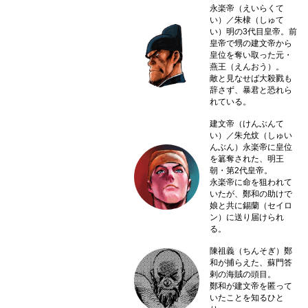
永楽帝（えいらくて
い）／朱棣（しゅて
い）
明の3代目皇帝。前
皇帝で甥の建文帝から
皇位を奪い取った元・
燕王（えんおう）。
敵と見なせば大殺戮も
辞さず、暴君と恐れら
れている。
建文帝（けんぶんて
い）／朱允炆（しゅい
んぶん）
永楽帝に皇位
を簒奪された、明王
朝・第2代皇帝。
永楽帝に命を狙われて
いたが、鄭和の助けで
娘と共に錫蘭（セイロ
ン）に送り届けられ
る。
陳祖義（ちんそぎ）
鄭
和が捕らえた、蘇門答
剌の海賊の頭目。
鄭和が建文帝を匿って
いたことを知るひと