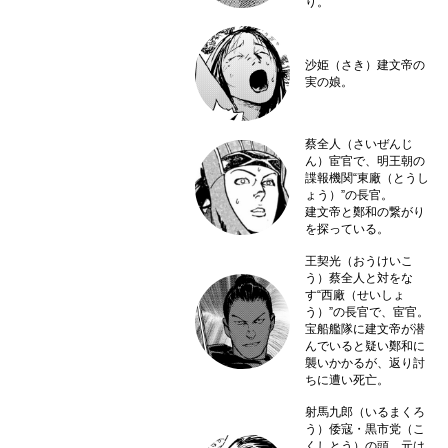
り。
沙姫（さき）
建文帝の
実の娘。
蔡全人（さいぜんじ
ん）
宦官で、明王朝の
諜報機関“東廠（とうし
ょう）”の長官。
建文帝と鄭和の繋がり
を探っている。
王契光（おうけいこ
う）
蔡全人と対をな
す“西廠（せいしょ
う）”の長官で、宦官。
宝船艦隊に建文帝が潜
んでいると疑い鄭和に
襲いかかるが、返り討
ちに遭い死亡。
射馬九郎（いるまくろ
う）
倭寇・黒市党（こ
くしとう）の頭。元は