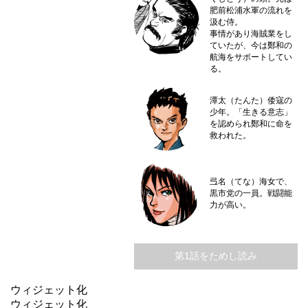
肥前松浦水軍の流れを
汲む侍。
事情があり海賊業をし
ていたが、今は鄭和の
航海をサポートしてい
る。
潭太（たんた）
倭寇の
少年。「生きる意志」
を認められ鄭和に命を
救われた。
弖名（てな）
海女で、
黒市党の一員。戦闘能
力が高い。
第1話をためし読み
ウィジェット化
ウィジェット化