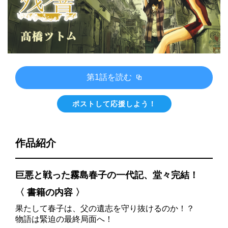
第1話を読む
ポストして応援しよう！
作品紹介
巨悪と戦った霧島春子の一代記、堂々完結！
〈 書籍の内容 〉
果たして春子は、父の遺志を守り抜けるのか！？
物語は緊迫の最終局面へ！