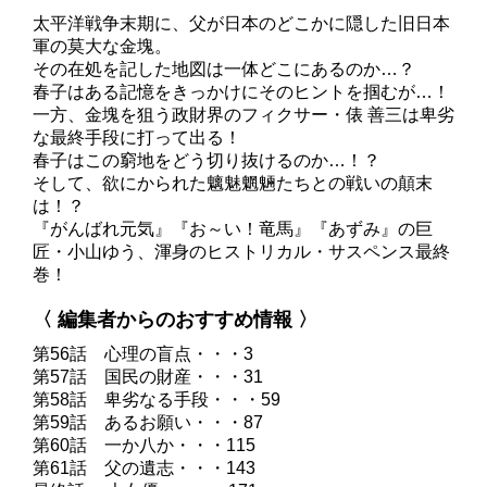
太平洋戦争末期に、父が日本のどこかに隠した旧日本
軍の莫大な金塊。
その在処を記した地図は一体どこにあるのか…？
春子はある記憶をきっかけにそのヒントを掴むが…！
一方、金塊を狙う政財界のフィクサー・俵 善三は卑劣
な最終手段に打って出る！
春子はこの窮地をどう切り抜けるのか…！？
そして、欲にかられた魑魅魍魎たちとの戦いの顛末
は！？
『がんばれ元気』『お～い！竜馬』『あずみ』の巨
匠・小山ゆう、渾身のヒストリカル・サスペンス最終
巻！
〈 編集者からのおすすめ情報 〉
第56話 心理の盲点・・・3
第57話 国民の財産・・・31
第58話 卑劣なる手段・・・59
第59話 あるお願い・・・87
第60話 一か八か・・・115
第61話 父の遺志・・・143