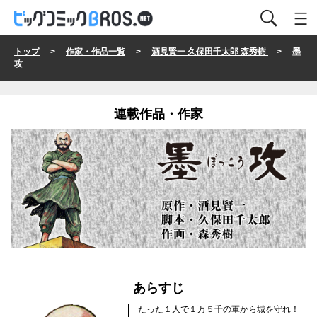
トップ
>
作家・作品一覧
>
酒見賢一 久保田千太郎 森秀樹
> 墨
攻
連載作品・作家
あらすじ
たった１人で１万５千の軍から城を守れ！