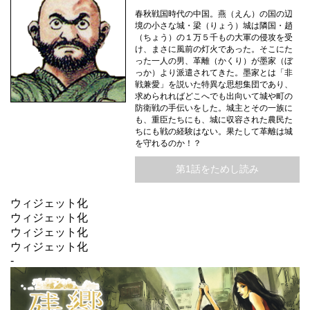
春秋戦国時代の中国。燕（えん）の国の辺
境の小さな城・梁（りょう）城は隣国・趙
（ちょう）の１万５千もの大軍の侵攻を受
け、まさに風前の灯火であった。そこにた
った一人の男、革離（かくり）が墨家（ぼ
っか）より派遣されてきた。墨家とは「非
戦兼愛」を説いた特異な思想集団であり、
求められればどこへでも出向いて城や町の
防衛戦の手伝いをした。城主とその一族に
も、重臣たちにも、城に収容された農民た
ちにも戦の経験はない。果たして革離は城
を守れるのか！？
第1話をためし読み
ウィジェット化
ウィジェット化
ウィジェット化
ウィジェット化
-