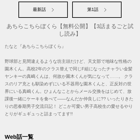
最新話
第1話
あちらこちらぼくら【無料公開】【3話まるごと試
し読み】
たなと『あちらこちらぼくら』
野球部と見間違えるような坊主頭だけど、天文部で地味な性格の
園木くん。高校2年のクラス替えで同じF組になったチャラい金髪
ヤンキーの真嶋くんは、何故か園木くんが気になって……。 クラ
スのリア充とも馴染めずにいる不器用な園木くんと、正反対の世
界にいる真嶋くん。ひょんなことからメール交換をはじめて、放
課後一緒にケーキを食べて――なんだか仲良しに?? いったりきた
りの思春期男子交流日記！ どこか可愛い男子高校生の愛せるやり
とりがギュギュっと詰まってます!!
Web話一覧