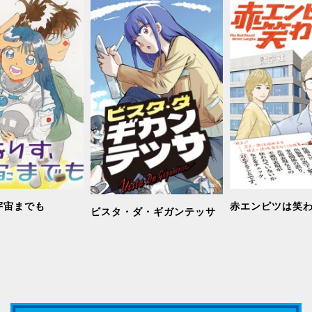
宙までも
赤エンピツは笑
ビスタ・ダ・ギガンテッサ