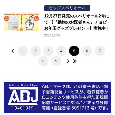
ビッグスペリオール
12月27日発売のスペリオール2号に
て 【『動物のお医者さん』チョビ
お年玉グッズプレゼント】実施中！
2024/12/26
1
2
3
4
5
6
7
8
9