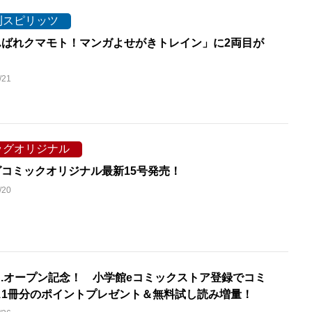
刊スピリッツ
んばれクマモト！マンガよせがきトレイン」に2両目が
！
/21
ッグオリジナル
コミックオリジナル最新15号発売！
/20
S.オープン記念！ 小学館eコミックストア登録でコミ
ス1冊分のポイントプレゼント＆無料試し読み増量！