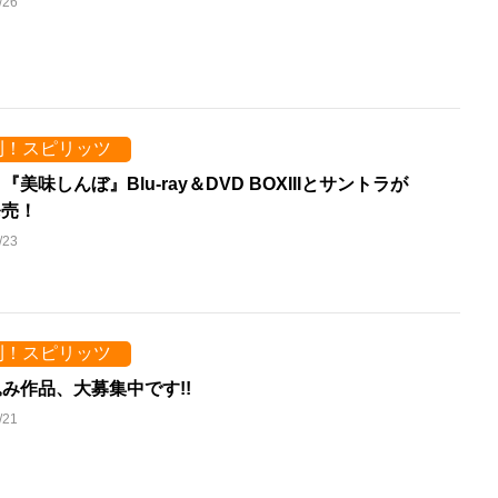
/26
刊！スピリッツ
『美味しんぼ』Blu-ray＆DVD BOXIIIとサントラが
発売！
/23
刊！スピリッツ
み作品、大募集中です!!
/21