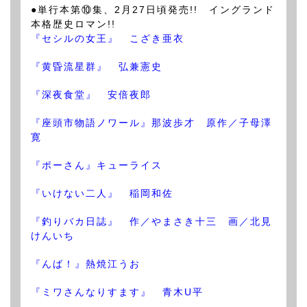
●単行本第⑩集、2月27日頃発売!! イングランド
本格歴史ロマン!!
『セシルの女王』 こざき亜衣
『黄昏流星群』 弘兼憲史
『深夜食堂』 安倍夜郎
『座頭市物語ノワール』那波歩才 原作／子母澤
寛
『ポーさん』キューライス
『いけない二人』 稲岡和佐
『釣りバカ日誌』 作／やまさき十三 画／北見
けんいち
『んば！』熱焼江うお
『ミワさんなりすます』 青木U平