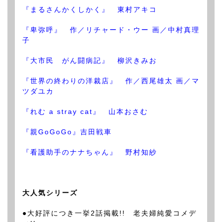
『まるさんかくしかく』 東村アキコ
『卑弥呼』 作／リチャード・ウー 画／中村真理
子
『大市民 がん闘病記』 柳沢きみお
『世界の終わりの洋裁店』 作／西尾雄太 画／マ
ツダユカ
『れむ a stray cat』 山本おさむ
『親GoGoGo』吉田戦車
『看護助手のナナちゃん』 野村知紗
大人気シリーズ
●大好評につき一挙2話掲載!! 老夫婦純愛コメデ