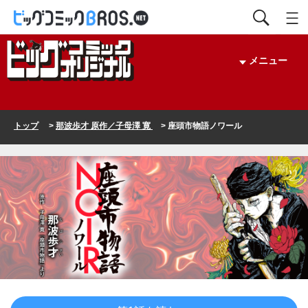
メニュー
トップ
>
那波歩才 原作／子母澤 寛
> 座頭市物語ノワール