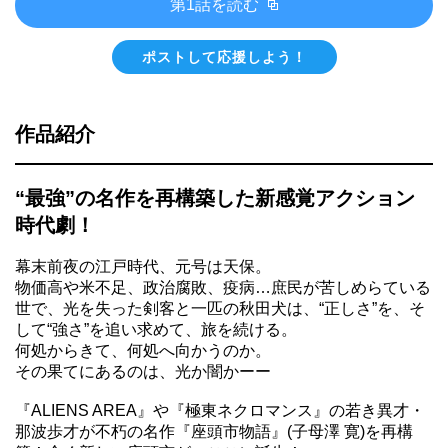
第1話を読む
ポストして応援しよう！
作品紹介
“最強”の名作を再構築した新感覚アクション
時代劇！
幕末前夜の江戸時代、元号は天保。
物価高や米不足、政治腐敗、疫病…庶民が苦しめらている
世で、光を失った剣客と一匹の秋田犬は、“正しさ”を、そ
して“強さ”を追い求めて、旅を続ける。
何処からきて、何処へ向かうのか。
その果てにあるのは、光か闇かーー
『ALIENS AREA』や『極東ネクロマンス』の若き異才・
那波歩才が不朽の名作『座頭市物語』(子母澤 寛)を再構